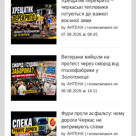
Хрещатик перекрито –
черкаські тепловики
готуються до важкої
воєнної зими
by
АНТЕНА | телекомпанія
on
07.08.2026 at 08:45
Ветерани вийшли на
протест через сморід від
птахофабрики у
Золотоноші
by
АНТЕНА | телекомпанія
on
06.08.2026 at 14:11
Фури проти асфальту: чому
дороги Черкас не
витримують спеки
by
АНТЕНА | телекомпанія
on