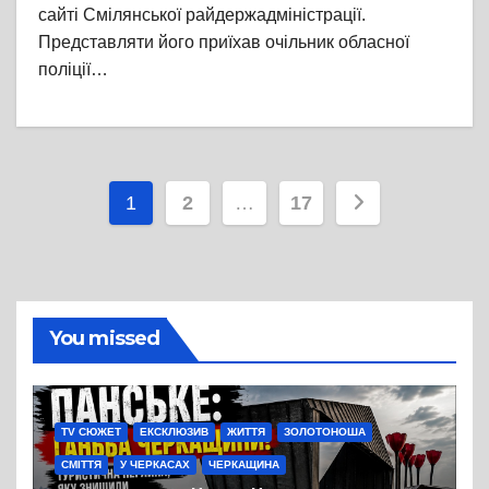
сайті Смілянської райдержадміністрації.
Представляти його приїхав очільник обласної
поліції…
Пагінація
1
2
…
17
записів
You missed
TV СЮЖЕТ
ЕКСКЛЮЗИВ
ЖИТТЯ
ЗОЛОТОНОША
СМІТТЯ
У ЧЕРКАСАХ
ЧЕРКАЩИНА