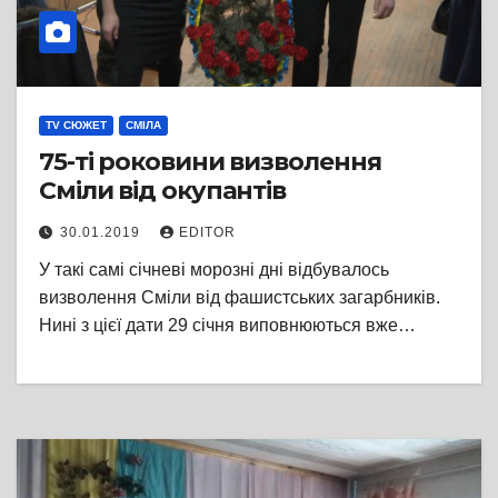
TV СЮЖЕТ
СМІЛА
75-ті роковини визволення
Сміли від окупантів
30.01.2019
EDITOR
У такі самі січневі морозні дні відбувалось
визволення Сміли від фашистських загарбників.
Нині з цієї дати 29 січня виповнюються вже…