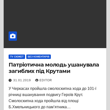
TV СЮЖЕТ
БЕЗ КОМЕНТАРІВ
Патріотична молодь ушанувала
загиблих під Крутами
31.01.2019
EDITOR
У Черкасах пройшла смолоскипна хода до 101-ї
річниці вшанування подвигу Героїв Крут.
Смолоскипна хода пройшла від площі
Б.Хмельницького до пам’ятника…