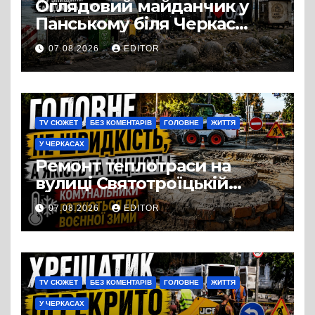
Оглядовий майданчик у
Панському біля Черкас
перетворився на занедбане
07.08.2026
EDITOR
сміттєзвалище
TV СЮЖЕТ
БЕЗ КОМЕНТАРІВ
ГОЛОВНЕ
ЖИТТЯ
У ЧЕРКАСАХ
Ремонт теплотраси на
вулиці Святотроїцькій
затягнувся порівняно із
07.08.2026
EDITOR
запланованими термінами.
Вулицю досі не відкрили
для руху
TV СЮЖЕТ
БЕЗ КОМЕНТАРІВ
ГОЛОВНЕ
ЖИТТЯ
У ЧЕРКАСАХ