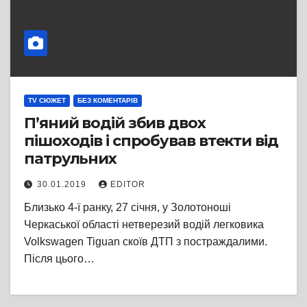
TV СЮЖЕТ
БЕЗ КОМЕНТАРІВ
П’яний водій збив двох
пішоходів і спробував втекти від
патрульних
30.01.2019
EDITOR
Близько 4-ї ранку, 27 січня, у Золотоноші
Черкаської області нетверезий водій легковика
Volkswagen Tiguan скоїв ДТП з постраждалими.
Після цього…