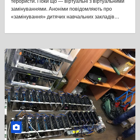
терористи. Поки що — віртуальні з віртуальними
замінуваннями. Аноніми повідомляють про
«замінування» дитячих навчальних закладів…