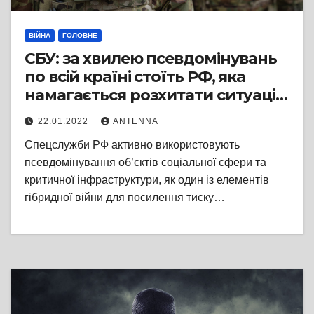
ВІЙНА
ГОЛОВНЕ
СБУ: за хвилею псевдомінувань
по всій країні стоїть РФ, яка
намагається розхитати ситуацію
в Україні зсередини
22.01.2022
ANTENNA
Спецслужби РФ активно використовують
псевдомінування об’єктів соціальної сфери та
критичної інфраструктури, як один із елементів
гібридної війни для посилення тиску…