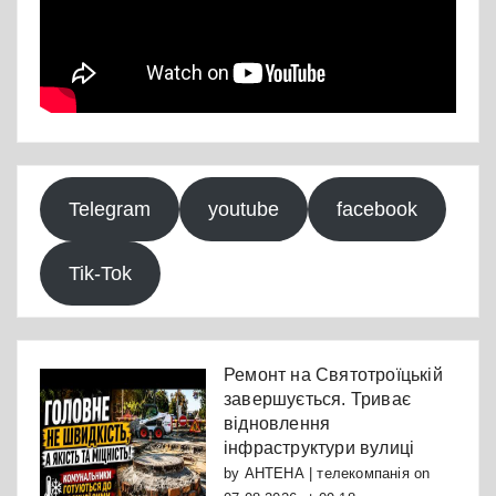
Telegram
youtube
facebook
Tik-Tok
Ремонт на Святотроїцькій
завершується. Триває
відновлення
інфраструктури вулиці
by
АНТЕНА | телекомпанія
on