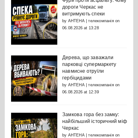
Фури проти асфальту: чому
дороги Черкас не
витримують спеки
by
АНТЕНА | телекомпанія
on
06.08.2026 at 13:28
Дерева, що заважали
парковці супермаркету
навмисне отруїли
гербіцидами
by
АНТЕНА | телекомпанія
on
06.08.2026 at 12:39
Замкова гора без замку:
найбільший історичний міф
Черкас
by
АНТЕНА | телекомпанія
on