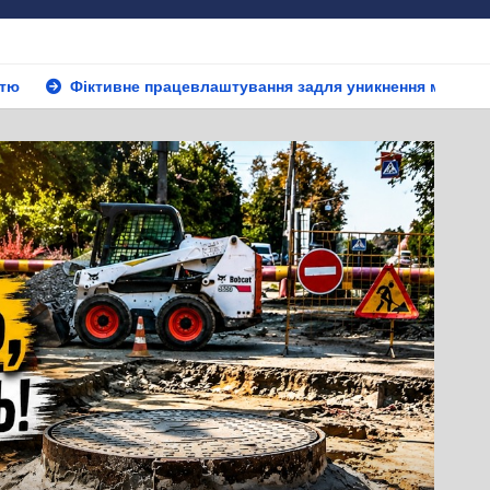
евлаштування задля уникнення мобілізації – новий зашквар сл