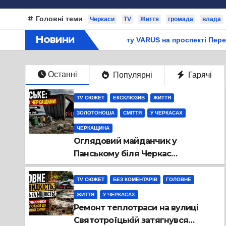
Головні теми
Черкаси
TV
Життя
громада
влада
Новини
супермаркету VARUS на проспекті Перемоги всохли дерева. І 
Останні
Популярні
Гарячі
TV СЮЖЕТ
ЕКСКЛЮЗИВ
ЖИТТЯ
ЗОЛОТОНОША
СМІТТЯ
У ЧЕРКАСАХ
ЧЕРКАЩИНА
Оглядовий майданчик у
Панському біля Черкас
перетворився на занедбане
сміттєзвалище
TV СЮЖЕТ
БЕЗ КОМЕНТАРІВ
ГОЛОВНЕ
ЖИТТЯ
У ЧЕРКАСАХ
Ремонт теплотраси на вулиці
Святотроїцькій затягнувся