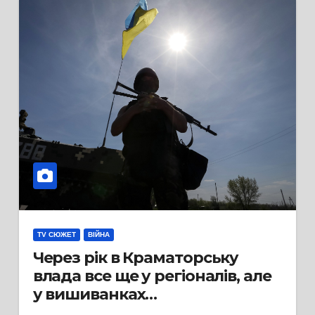
TV СЮЖЕТ
ВІЙНА
Через рік в Краматорську
влада все ще у регіоналів, але
у вишиванках…