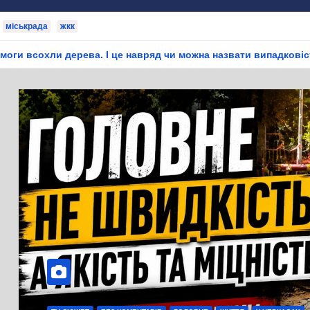
міськрада
жкк
це навряд чи можна назвати випадковістю
Фіктивне прац