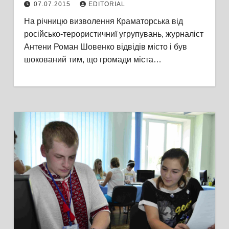
07.07.2015
EDITORIAL
На річницю визволення Краматорська від
російсько-терористичниї угрупувань, журналіст
Антени Роман Шовенко відвідів місто і був
шокований тим, що громади міста…