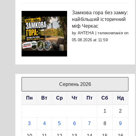
Замкова гора без замку:
найбільший історичний
міф Черкас
by
АНТЕНА | телекомпанія
on
05.08.2026 at 11:59
Серпень 2026
Пн
Вт
Ср
Чт
Пт
Сб
Нд
1
2
3
4
5
6
7
8
9
10
11
12
13
14
15
16