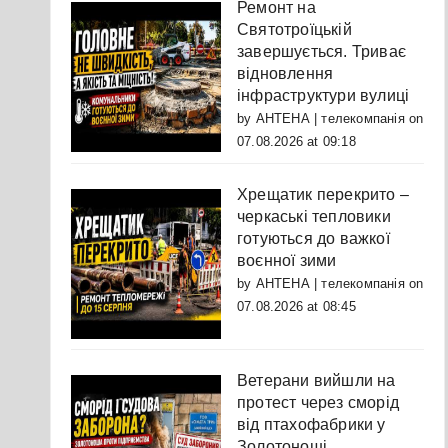
Ремонт на
Святотроїцькій
завершується. Триває
відновлення
інфраструктури вулиці
by
АНТЕНА | телекомпанія
on
07.08.2026 at 09:18
Хрещатик перекрито –
черкаські тепловики
готуються до важкої
воєнної зими
by
АНТЕНА | телекомпанія
on
07.08.2026 at 08:45
Ветерани вийшли на
протест через сморід
від птахофабрики у
Золотоноші