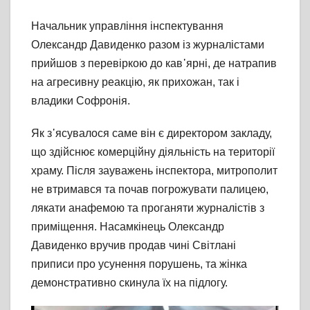
Начальник управління інспектування
Олександр Давиденко разом із журналістами
прийшов з перевіркою до кав᾽ярні, де натрапив
на агресивну реакцію, як прихожан, так і
владики Софронія.
Як з᾽ясувалося саме він є директором закладу,
що здійснює комерційну діяльність на території
храму. Після зауважень інспектора, митрополит
не втримався та почав погрожувати палицею,
лякати анафемою та проганяти журналістів з
приміщення. Насамкінець Олександр
Давиденко вручив продав чині Світлані
приписи про усунення порушень, та жінка
демонстративно скинула їх на підлогу.