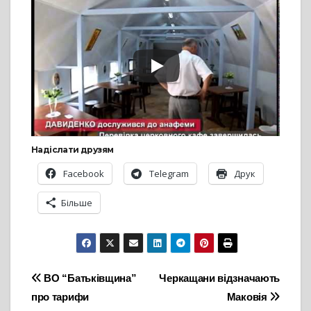
Надіслати друзям
Facebook
Telegram
Друк
Більше
Навігація
ВО “Батьківщина”
Черкащани відзначають
про тарифи
Маковія
записів