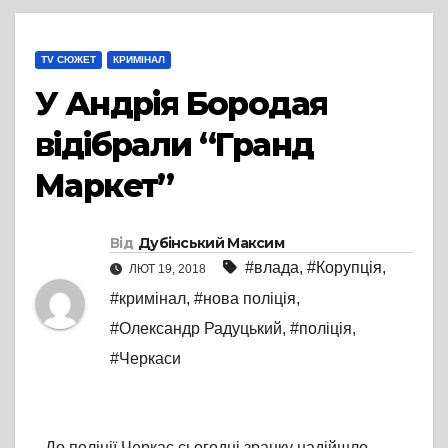
TV СЮЖЕТ
КРИМІНАЛ
У Андрія Бородая
відібрали “Гранд
Маркет”
Від
Дубінський Максим
#влада
,
#Корупція
,
ЛЮТ 19, 2018
#кримінал
,
#нова поліція
,
#Олександр Радуцький
,
#поліція
,
#Черкаси
До поліції Черкас сьогодні зранку надійшло