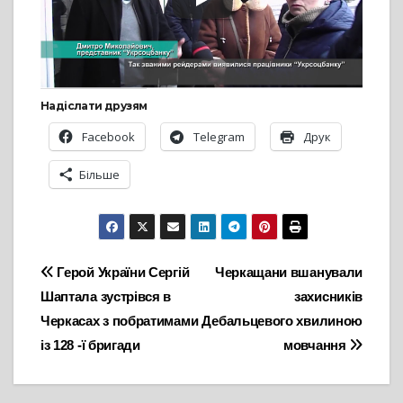
Надіслати друзям
Facebook
Telegram
Друк
Більше
Навігація
Герой України Сергій
Черкащани вшанували
Шаптала зустрівся в
захисників
записів
Черкасах з побратимами
Дебальцевого хвилиною
із 128 -ї бригади
мовчання