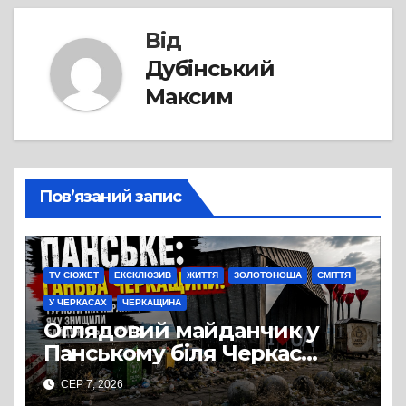
Від
Дубінський
Максим
Пов’язаний запис
TV СЮЖЕТ
ЕКСКЛЮЗИВ
ЖИТТЯ
ЗОЛОТОНОША
СМІТТЯ
У ЧЕРКАСАХ
ЧЕРКАЩИНА
Оглядовий майданчик у
Панському біля Черкас
перетворився на занедбане
СЕР 7, 2026
сміттєзвалище