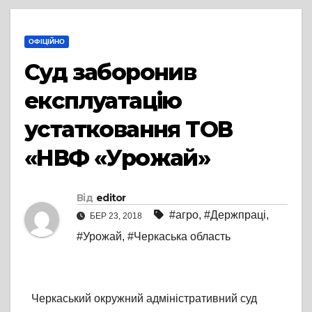
ОФІЦІЙНО
Суд заборонив
експлуатацію
устатковання ТОВ
«НВФ «Урожай»
Від
editor
#агро
,
#Держпраці
,
БЕР 23, 2018
#Урожай
,
#Черкаська область
Черкаський окружний адміністративний суд