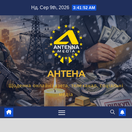
Перейти
Нд. Сер 9th, 2026
3:41:53 AM
до
вмісту
АНТЕНА
Щоденна онлайн газета, телеканал, соціальні
медіа