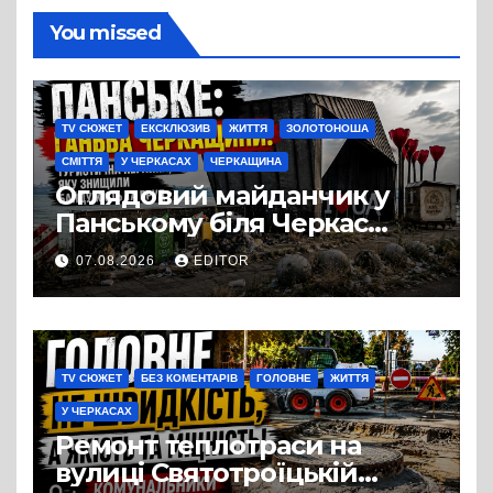
You missed
TV СЮЖЕТ
ЕКСКЛЮЗИВ
ЖИТТЯ
ЗОЛОТОНОША
СМІТТЯ
У ЧЕРКАСАХ
ЧЕРКАЩИНА
Оглядовий майданчик у
Панському біля Черкас
перетворився на занедбане
07.08.2026
EDITOR
сміттєзвалище
TV СЮЖЕТ
БЕЗ КОМЕНТАРІВ
ГОЛОВНЕ
ЖИТТЯ
У ЧЕРКАСАХ
Ремонт теплотраси на
вулиці Святотроїцькій