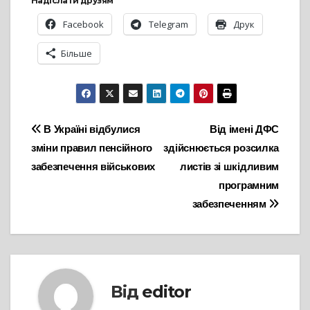
Надіслати друзям
Facebook
Telegram
Друк
Більше
Навігація
В Україні відбулися
Від імені ДФС
зміни правил пенсійного
здійснюється розсилка
записів
забезпечення військових
листів зі шкідливим
програмним
забезпеченням
Від
editor