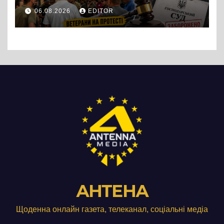
протест до стін
06.08.2026
EDITOR
підприємства ТОВ «Омега
Три», що займається
виробництвом м’яса птиці
АНТЕНА
Щоденна онлайн газета, телеканал, соціальні медіа