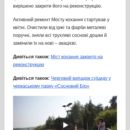
вирішено закрити його на реконструкцію.
Активний ремонт Мосту кохання стартував у
квітні. Очистили від іржі та фарби металеві
поручні, зняли всі трухляві соснові дошки й
замінили їх на нові – акацієві.
Дивіться також:
Міст кохання закрито на
реконструкцію
Дивіться також:
Черговий випадок суїциду у
черкаському парку «Сосновий Бір»