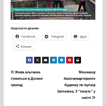
Надіслати друзям
Facebook
Telegram
Друк
Більше
Навігація
Жива альтанка
Мешканці
з’явиться в Долині
багатоквартирного
записів
троянд
будинку по вулиці
Залізняка, 3 “тонуть” у
смітті