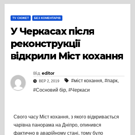
TV СЮЖЕТ
БЕЗ КОМЕНТАРІВ
У Черкасах після
реконструкції
відкрили Міст кохання
Від
editor
#міст кохання
,
#парк
,
ВЕР 2, 2019
#Сосновий бір
,
#Черкаси
Свого часу Міст кохання, з якого відкривається
чарівна панорама на Дніпро, опинився
фактично в аварійному стані, тому було