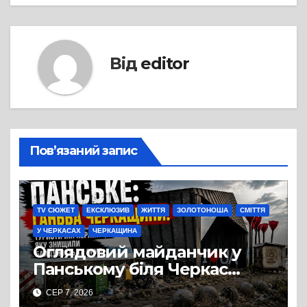
Від
editor
Пов’язаний запис
TV СЮЖЕТ
ЕКСКЛЮЗИВ
ЖИТТЯ
ЗОЛОТОНОША
СМІТТЯ
У ЧЕРКАСАХ
ЧЕРКАЩИНА
Оглядовий майданчик у
Панському біля Черкас
перетворився на занедбане
СЕР 7, 2026
сміттєзвалище