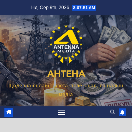
Перейти
Нд. Сер 9th, 2026
8:07:52 AM
до
вмісту
АНТЕНА
Щоденна онлайн газета, телеканал, соціальні
медіа