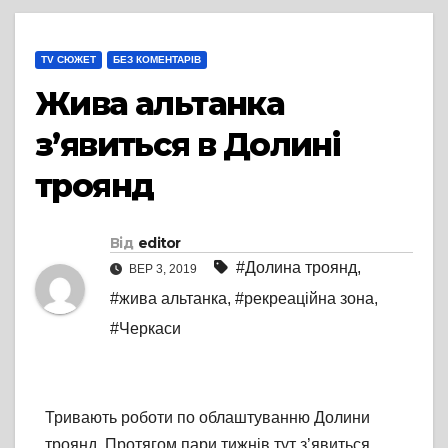
TV СЮЖЕТ
БЕЗ КОМЕНТАРІВ
Жива альтанка
з’явиться в Долині
троянд
Від
editor
#Долина троянд
,
ВЕР 3, 2019
#жива альтанка
,
#рекреаційна зона
,
#Черкаси
Тривають роботи по облаштуванню Долини
троянд. Протягом пари тижнів тут з’явиться