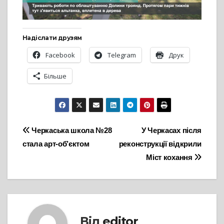
Надіслати друзям
Facebook
Telegram
Друк
Більше
Навігація
Черкаська школа №28
У Черкасах після
стала арт-об’єктом
реконструкції відкрили
записів
Міст кохання
Від
editor