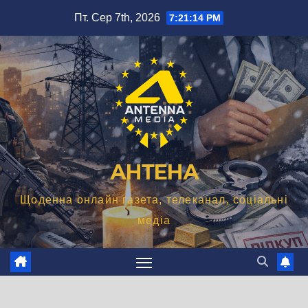
Перейти
Пт. Сер 7th, 2026
7:21:15 PM
до
вмісту
АНТЕНА
Щоденна онлайн газета, телеканал, соціальні
медіа