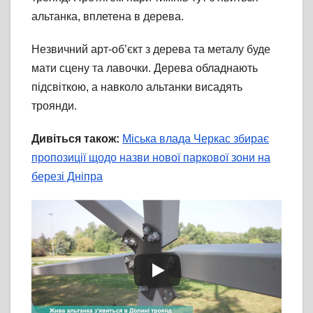
альтанка, вплетена в дерева.
Незвичний арт-об’єкт з дерева та металу буде
мати сцену та лавочки. Дерева обладнають
підсвіткою, а навколо альтанки висадять
троянди.
Дивіться також:
Міська влада Черкас збирає
пропозиції щодо назви нової паркової зони на
березі Дніпра