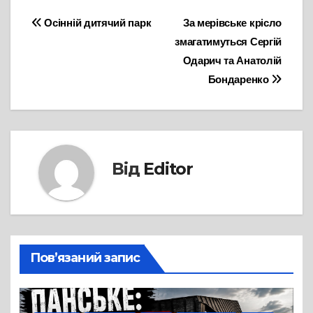
Навігація
Осінній дитячий парк
За мерівське крісло
змагатимуться Сергій
записів
Одарич та Анатолій
Бондаренко
Від
Editor
Пов’язаний запис