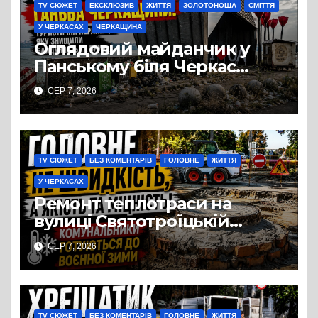
TV СЮЖЕТ
ЕКСКЛЮЗИВ
ЖИТТЯ
ЗОЛОТОНОША
СМІТТЯ
У ЧЕРКАСАХ
ЧЕРКАЩИНА
Оглядовий майданчик у
Панському біля Черкас
перетворився на занедбане
СЕР 7, 2026
сміттєзвалище
TV СЮЖЕТ
БЕЗ КОМЕНТАРІВ
ГОЛОВНЕ
ЖИТТЯ
У ЧЕРКАСАХ
Ремонт теплотраси на
вулиці Святотроїцькій
затягнувся порівняно із
СЕР 7, 2026
запланованими термінами.
Вулицю досі не відкрили
для руху
TV СЮЖЕТ
БЕЗ КОМЕНТАРІВ
ГОЛОВНЕ
ЖИТТЯ