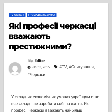
TV СЮЖЕТ
ГРОМАДСЬКА ДУМКА
Які професії черкасці
вважають
престижними?
Від
Editor
#TV
,
#Опитування
,
ЛИС 3, 2015
#Черкаси
У складних економічних умовах українцям стає
все складніше заробити собі на життя. Які
професії черкасці вважають найбільш