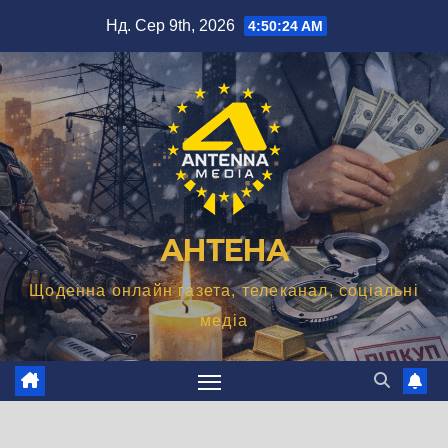
Перейти
Нд. Сер 9th, 2026
4:50:25 AM
до
вмісту
АНТЕНА
Щоденна онлайн газета, телеканал, соціальні
медіа