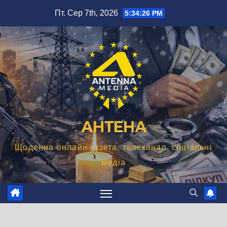
Перейти
Пт. Сер 7th, 2026
5:34:26 PM
до
вмісту
АНТЕНА
Щоденна онлайн газета, телеканал, соціальні
медіа