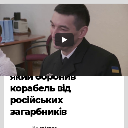
TV СЮЖЕТ
У Черкаській
міськраді зустрілися з
героїчним екіпажем
тральщика “Черкаси”,
який боронив
корабель від
російських
загарбників