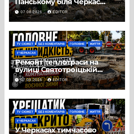
Панському біля Черкас
перетворився на занедбане
07.08.2026
EDITOR
сміттєзвалище
TV СЮЖЕТ
БЕЗ КОМЕНТАРІВ
ГОЛОВНЕ
ЖИТТЯ
У ЧЕРКАСАХ
Ремонт теплотраси на
вулиці Святотроїцькій
затягнувся порівняно із
07.08.2026
EDITOR
запланованими термінами.
Вулицю досі не відкрили
для руху
TV СЮЖЕТ
БЕЗ КОМЕНТАРІВ
ГОЛОВНЕ
ЖИТТЯ
У ЧЕРКАСАХ
У Черкасах тимчасово