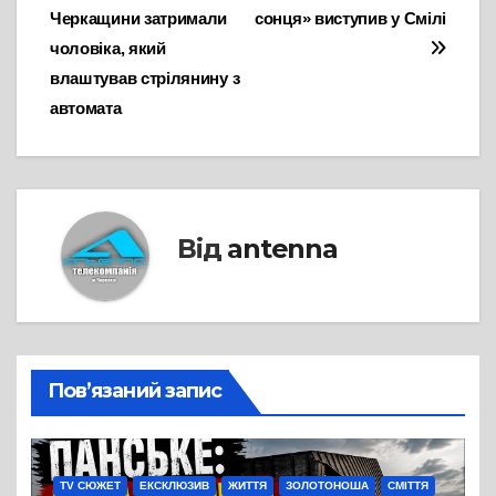
Черкащини затримали
сонця» виступив у Смілі
записів
чоловіка, який
влаштував стрілянину з
автомата
Від
antenna
Пов’язаний запис
TV СЮЖЕТ
ЕКСКЛЮЗИВ
ЖИТТЯ
ЗОЛОТОНОША
СМІТТЯ