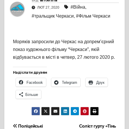
Від
antenna
#Війна
,
ЛЮТ 27, 2020
#тральщик Черкаси
,
#Фільм Черкаси
Моряків запросили до Черкас на допрем’єрний
показ художнього фільму “Черкаси”, якій
відбувається в місті в четвер, 27 лютого 2020 р.
Надіслати друзям
Facebook
Telegram
Друк
Більше
Навігація
Поліцейські
Соліст гурту «Тінь