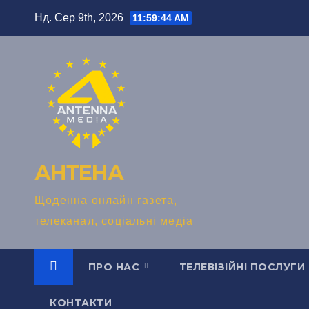
Перейти
Нд. Сер 9th, 2026
11:59:44 AM
до
вмісту
АНТЕНА
Щоденна онлайн газета,
телеканал, соціальні медіа
ПРО НАС
ТЕЛЕВІЗІЙНІ ПОСЛУГИ
КОНТАКТИ