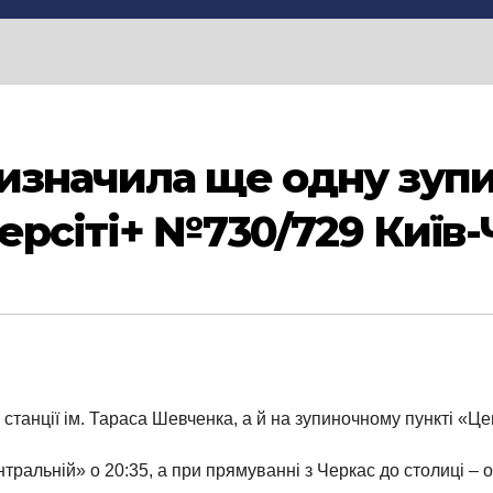
изначила ще одну зупи
ерсіті+ №730/729 Київ
а станції ім. Тараса Шевченка, а й на зупиночному пункті «Ц
ральній» о 20:35, а при прямуванні з Черкас до столиці – о