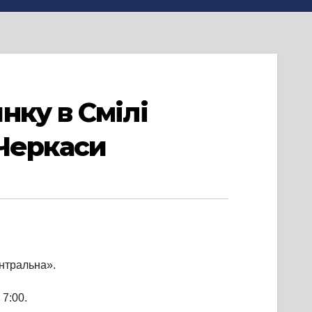
нку в Смілі
-Черкаси
ентральна».
 7:00.