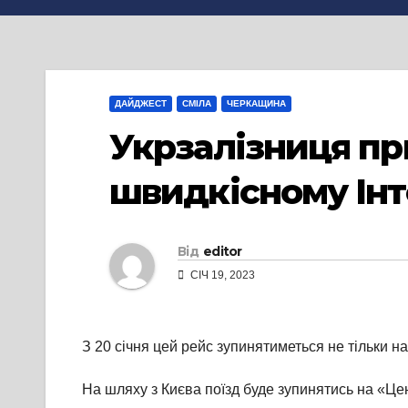
ДАЙДЖЕСТ
СМІЛА
ЧЕРКАЩИНА
Укрзалізниця пр
швидкісному Інт
Від
editor
СІЧ 19, 2023
З 20 січня цей рейс зупинятиметься не тільки н
На шляху з Києва поїзд буде зупинятись на «Цент