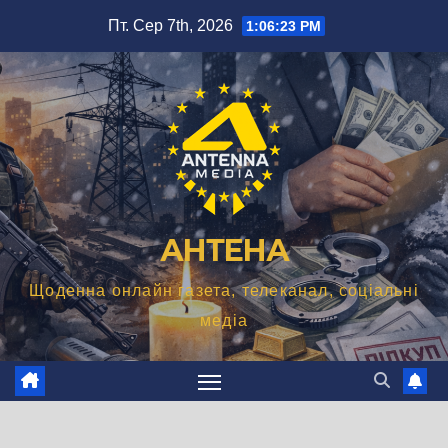
Перейти
Пт. Сер 7th, 2026
1:06:24 PM
до
вмісту
АНТЕНА
Щоденна онлайн газета, телеканал, соціальні
медіа