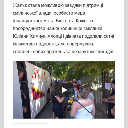
Жальє стала можливою завдяки підтримці
cмілянської влади, особисто мера
французького міста Вінсента Крікі і за
посередництва нашої колишньої смілянки
Юліани Химчук. Хлопці і дівчата подолали сотні
кілометрів подорожі, але повернулись,
сповнені нових вражень та незабутніх спогадів.