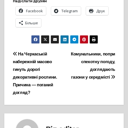
Надіслати друзям
Facebook
Telegram
Друк
Більше
Навігація
На Черкаській
Комунальники, попри
набережній масово
спекотну погоду,
записів
гинуть дорогі
доглядають
декоративні рослини.
газони у середмісті
Причина — поганий
догляд?