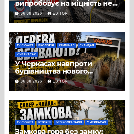
випробовує на міцність не
лише людей, а й дороги
06.08.2026
EDITOR
Черкас
TV СЮЖЕТ
ЕКОЛОГІЯ
КРИМІНАЛ
СКАНДАЛ
У ЧЕРКАСАХ
У Черкасах навпроти
будівництва нового
супермаркету VARUS на
06.08.2026
EDITOR
проспекті Перемоги всохли
дерева. І це навряд чи
можна назвати
випадковістю
TV СЮЖЕТ
ІСТОРІЯ
БЕЗ КОМЕНТАРІВ
У ЧЕРКАСАХ
Замкова гора без замку: