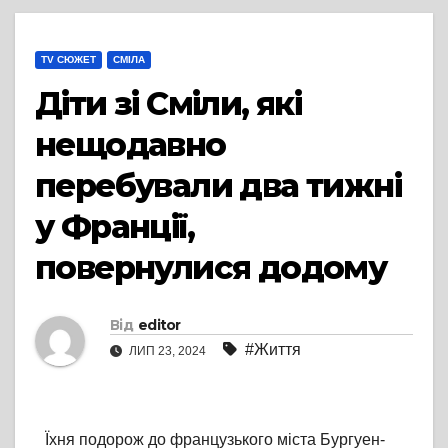
TV СЮЖЕТ
СМІЛА
Діти зі Сміли, які
нещодавно
перебували два тижні
у Франції,
повернулися додому
Від
editor
#Життя
ЛИП 23, 2024
Їхня подорож до французького міста Бургуен-