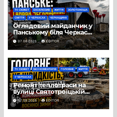
TV СЮЖЕТ
ЕКСКЛЮЗИВ
ЖИТТЯ
ЗОЛОТОНОША
СМІТТЯ
У ЧЕРКАСАХ
ЧЕРКАЩИНА
Оглядовий майданчик у
Панському біля Черкас
перетворився на занедбане
07.08.2026
EDITOR
сміттєзвалище
TV СЮЖЕТ
БЕЗ КОМЕНТАРІВ
ГОЛОВНЕ
ЖИТТЯ
У ЧЕРКАСАХ
Ремонт теплотраси на
вулиці Святотроїцькій
затягнувся порівняно із
07.08.2026
EDITOR
запланованими термінами.
Вулицю досі не відкрили