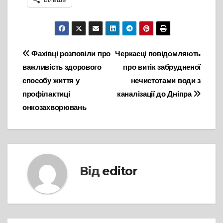
Навігація
Фахівці розповіли про
Черкасці повідомляють
важливість здорового
про витік забрудненої
записів
способу життя у
нечистотами води з
профілактиці
каналізації до Дніпра
онкозахворювань
Від
editor