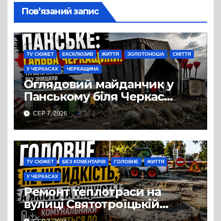
Пов’язаний запис
TV СЮЖЕТ
ЕКСКЛЮЗИВ
ЖИТТЯ
ЗОЛОТОНОША
СМІТТЯ
У ЧЕРКАСАХ
ЧЕРКАЩИНА
Оглядовий майданчик у
Панському біля Черкас
перетворився на занедбане
СЕР 7, 2026
сміттєзвалище
TV СЮЖЕТ
БЕЗ КОМЕНТАРІВ
ГОЛОВНЕ
ЖИТТЯ
У ЧЕРКАСАХ
Ремонт теплотраси на
вулиці Святотроїцькій
затягнувся порівняно із