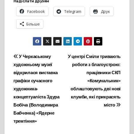
Надіслати друзям
Facebook
Telegram
Друк
Більше
Навігація
У Черкаському
У центрі Сміли тривають
художньому музеї
роботи з благоустрою:
записів
відкрилася виставка
працівники СКП
графіки сучасного
«Комунальник»
художника-
облаштовують дві нові
концептуаліста Здура
клумби, які прикрасять
Бобіча (Володимира
місто
Бабченка) «Ядерне
тремтіння»