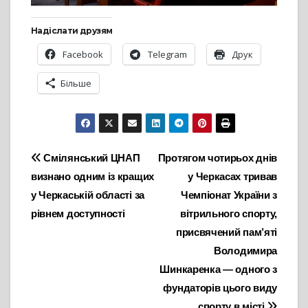
Надіслати друзям
Facebook
Telegram
Друк
Більше
Навігація
Смілянський ЦНАП
Протягом чотирьох днів
визнано одним із кращих
у Черкасах тривав
записів
у Черкаській області за
Чемпіонат України з
рівнем доступності
вітрильного спорту,
присвячений пам’яті
Володимира
Шинкаренка — одного з
фундаторів цього виду
спорту в місті