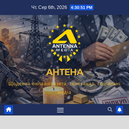
Перейти
Чт. Сер 6th, 2026
4:30:52 PM
до
вмісту
АНТЕНА
Щоденна онлайн газета, телеканал, соціальні
медіа