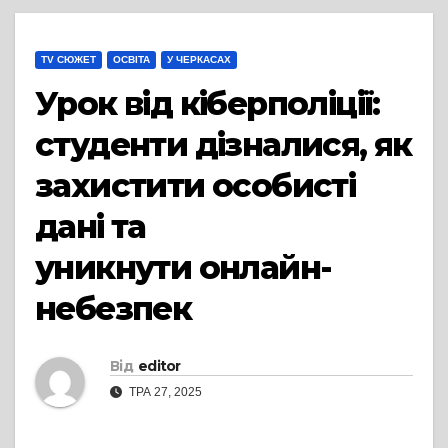
TV СЮЖЕТ
ОСВІТА
У ЧЕРКАСАХ
Урок від кіберполіції:
студенти дізналися, як
захистити особисті
дані та
уникнути онлайн-
небезпек
Від
editor
ТРА 27, 2025