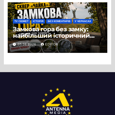
можна назвати
випадковістю
TV СЮЖЕТ
ІСТОРІЯ
БЕЗ КОМЕНТАРІВ
У ЧЕРКАСАХ
Замкова гора без замку:
найбільший історичний
міф Черкас
05.08.2026
EDITOR