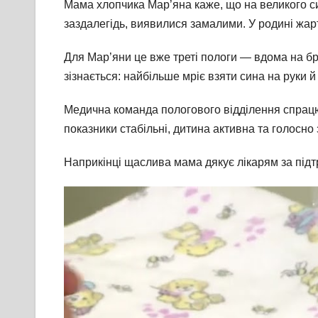
Мама хлопчика Мар’яна каже, що на великого си
заздалегідь, виявилися замалими. У родині жарт
Для Мар’яни це вже треті пологи — вдома на бра
зізнається: найбільше мріє взяти сина на руки 
Медична команда пологового відділення спрацю
показники стабільні, дитина активна та голосно
Наприкінці щаслива мама дякує лікарям за підтр