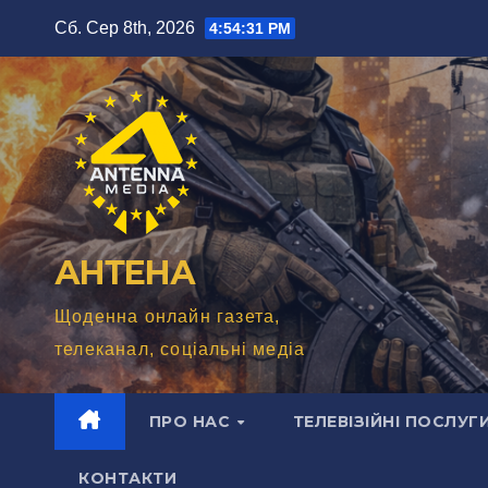
Перейти
Сб. Сер 8th, 2026
4:54:33 PM
до
вмісту
АНТЕНА
Щоденна онлайн газета,
телеканал, соціальні медіа
ПРО НАС
ТЕЛЕВІЗІЙНІ ПОСЛУГ
КОНТАКТИ