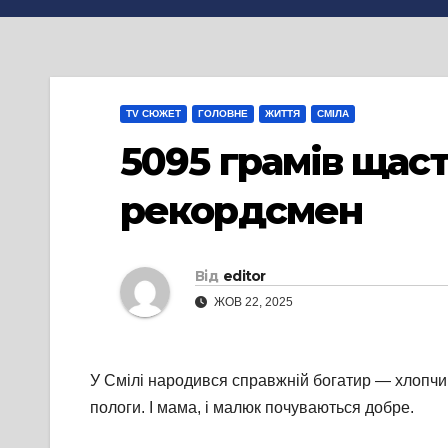
TV СЮЖЕТ
ГОЛОВНЕ
ЖИТТЯ
СМІЛА
5095 грамів щаст
рекордсмен
Від
editor
ЖОВ 22, 2025
У Смілі народився справжній богатир — хлопч
пологи. І мама, і малюк почуваються добре.