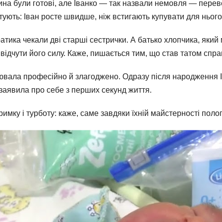
на були готові, але Іванко — так назвали немовля — перевер
ують: Іван росте швидше, ніж встигають купувати для нього
тика чекали дві старші сестрички. А батько хлопчика, який м
й відчути його силу. Каже, пишається тим, що став татом спр
вала професійно й злагоджено. Одразу після народження І
 заявила про себе з перших секунд життя.
имку і турботу: каже, саме завдяки їхній майстерності пол