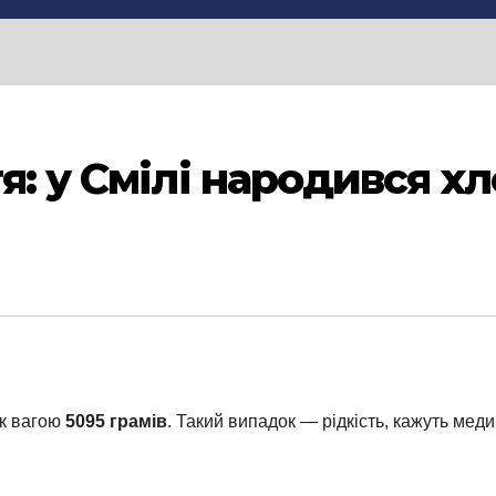
я: у Смілі народився х
ик вагою
5095 грамів
. Такий випадок — рідкість, кажуть меди