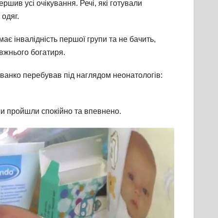
шив усі очікування. Речі, які готували
 одяг.
ає інвалідність першої групи та не бачить,
авжнього богатиря.
ванко перебував під наглядом неонатологів:
оги пройшли спокійно та впевнено.