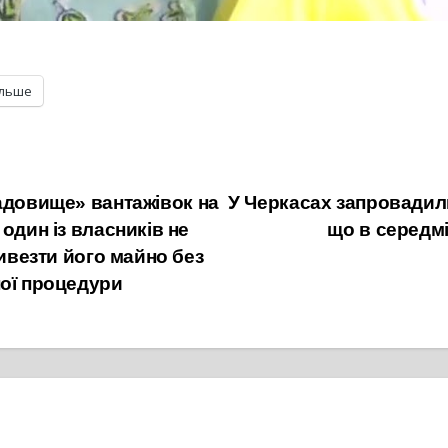
ільше
адовище» вантажівок на
У Черкасах запровадили
один із власників не
що в середмі
вивезти його майно без
ної процедури