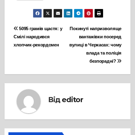
Навігація
5095 грамів щастя: у
Покинуті напризволяще
Смілі народився
вантажівки посеред
записів
хлопчик-рекордсмен
вулиці в Черкасах: чому
влада та поліція
безпорадні?
Від
editor