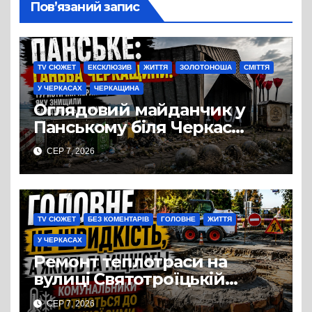
Пов’язаний запис
TV СЮЖЕТ
ЕКСКЛЮЗИВ
ЖИТТЯ
ЗОЛОТОНОША
СМІТТЯ
У ЧЕРКАСАХ
ЧЕРКАЩИНА
Оглядовий майданчик у
Панському біля Черкас
перетворився на занедбане
СЕР 7, 2026
сміттєзвалище
TV СЮЖЕТ
БЕЗ КОМЕНТАРІВ
ГОЛОВНЕ
ЖИТТЯ
У ЧЕРКАСАХ
Ремонт теплотраси на
вулиці Святотроїцькій
затягнувся порівняно із
СЕР 7, 2026