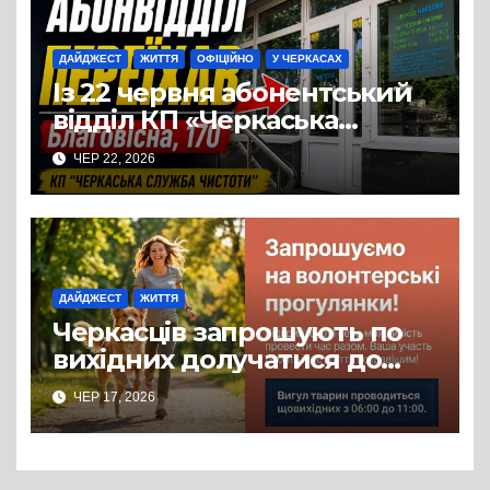
ДАЙДЖЕСТ
ЖИТТЯ
ОФІЦІЙНО
У ЧЕРКАСАХ
Із 22 червня абонентський
відділ КП «Черкаська
служба чистоти» працює за
ЧЕР 22, 2026
новою адресою: вул.
Благовісна, 170
ДАЙДЖЕСТ
ЖИТТЯ
Черкасців запрошують по
вихідних долучатися до
прогулянок із собаками з
ЧЕР 17, 2026
комунального Центру
допомоги безпритульним
тваринам