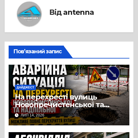
Від
antenna
Пов’язаний запис
ДАЙДЖЕСТ
На перехресті вулиць
Новопречистенської та
Надпільної просів асфальт
ЛИП 14, 2026
над теплотрасою