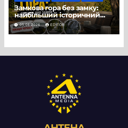
Замкова гора без замку:
найбільший історичний
міф Черкас
05.08.2026
EDITOR
АНТЕНА