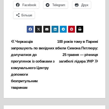
Facebook
Telegram
Друк
Більше
Навігація
Черкасців
100 років тому в Парижі
запрошують по вихідних
вбили Симона Петлюру:
записів
долучатися до
25 травня — річниця
прогулянок із собаками з
загибелі лідера УНР
комунального Центру
допомоги
безпритульним
тваринам