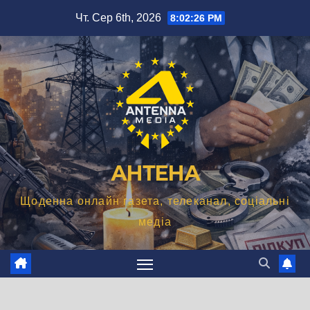
Перейти
Чт. Сер 6th, 2026
8:02:27 PM
до
вмісту
АНТЕНА
Щоденна онлайн газета, телеканал, соціальні
медіа