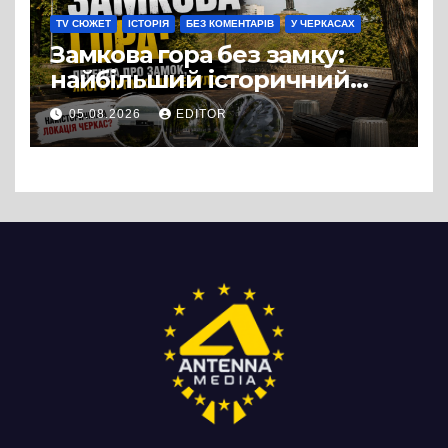
TV СЮЖЕТ
ІСТОРІЯ
БЕЗ КОМЕНТАРІВ
У ЧЕРКАСАХ
Замкова гора без замку:
найбільший історичний
міф Черкас
05.08.2026
EDITOR