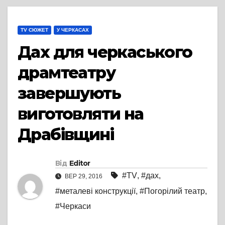
TV СЮЖЕТ
У ЧЕРКАСАХ
Дах для черкаського
драмтеатру
завершують
виготовляти на
Драбівщині
Від
Editor
#TV
,
#дах
,
ВЕР 29, 2016
#металеві конструкції
,
#Погорілий театр
,
#Черкаси