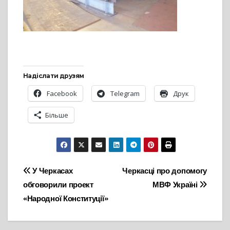
Надіслати друзям
Facebook
Telegram
Друк
Більше
Навігація
У Черкасах
Черкасці про допомогу
обговорили проект
МВФ Україні
записів
«Народної Конституції»