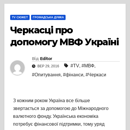
TV СЮЖЕТ
ГРОМАДСЬКА ДУМКА
Черкасці про
допомогу МВФ Україні
Від
Editor
#TV
,
#МВФ
,
ВЕР 29, 2016
#Опитування
,
#фінанси
,
#Черкаси
З кожним роком Україна все більше
звертається за допомогою до Міжнародного
валютного фонду. Українська економіка
потребує фінансової підтримки, тому уряд