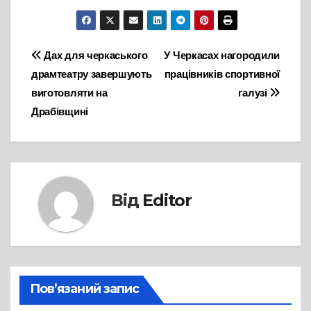
Навігація
Дах для черкаського
У Черкасах нагородили
драмтеатру завершують
працівників спортивної
записів
виготовляти на
галузі
Драбівщині
Від
Editor
Пов’язаний запис