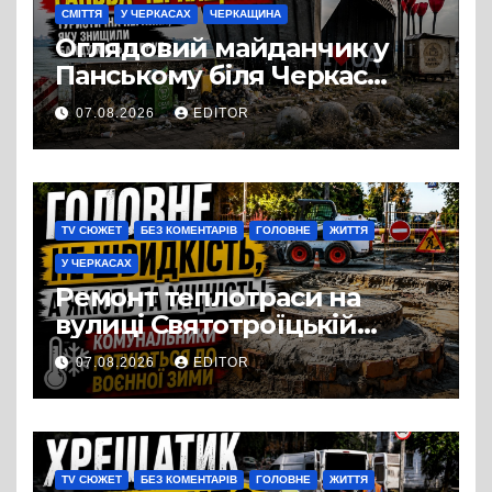
СМІТТЯ
У ЧЕРКАСАХ
ЧЕРКАЩИНА
Оглядовий майданчик у
Панському біля Черкас
перетворився на занедбане
07.08.2026
EDITOR
сміттєзвалище
TV СЮЖЕТ
БЕЗ КОМЕНТАРІВ
ГОЛОВНЕ
ЖИТТЯ
У ЧЕРКАСАХ
Ремонт теплотраси на
вулиці Святотроїцькій
затягнувся порівняно із
07.08.2026
EDITOR
запланованими термінами.
Вулицю досі не відкрили
для руху
TV СЮЖЕТ
БЕЗ КОМЕНТАРІВ
ГОЛОВНЕ
ЖИТТЯ