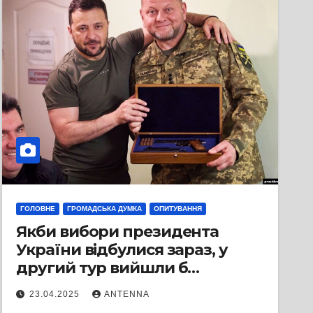
ГОЛОВНЕ
ГРОМАДСЬКА ДУМКА
ОПИТУВАННЯ
Якби вибори президента
України відбулися зараз, у
другий тур вийшли б
Зеленський та Залужний, а
23.04.2025
ANTENNA
переміг би Зеленський, —