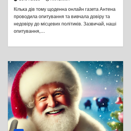
наслідки впливу на інтернет-
Кілька дів тому щоденна онлайн газета Антена
опитування вражають
проводила опитування та вивчала довіру та
недовіру до місцевих політиків. Зазвичай, наші
опитування,…