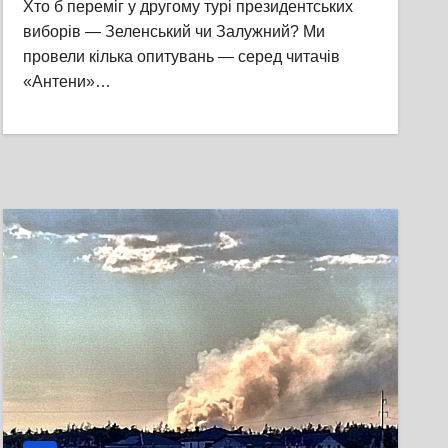
Хто б переміг у другому турі президентських
опитування
виборів — Зеленський чи Залужний? Ми
провели кілька опитувань — серед читачів
«Антени»…