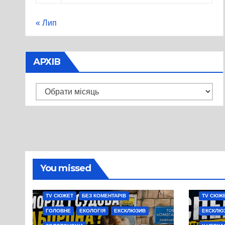
« Лип
АРХІВ
Архів
You missed
TV СЮЖЕТ
БЕЗ КОМЕНТАРІВ
TV СЮЖ
ГОЛОВНЕ
ЕКОЛОГІЯ
ЕКСКЛЮЗИВ
ЕКСКЛЮ