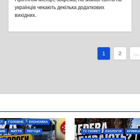
українців чекають декілька додаткових
вихідних.
Пагінаці
1
2
…
записів
ЕТ
ГОЛОВНЕ
ЕКОНОМІКА
ЗИВ
ЖИТТЯ
ПОГОДА
TV СЮЖЕТ
ЕКОЛОГІЯ
КРИМІН