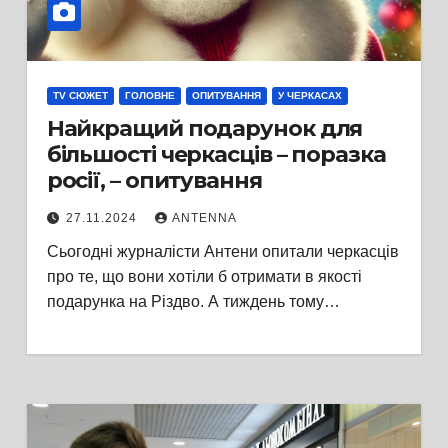
TV СЮЖЕТ
ГОЛОВНЕ
ОПИТУВАННЯ
У ЧЕРКАСАХ
Найкращий подарунок для
більшості черкасців – поразка
росії, – опитування
27.11.2024
ANTENNA
Сьогодні журналісти Антени опитали черкасців
про те, що вони хотіли б отримати в якості
подарунка на Різдво. А тиждень тому…