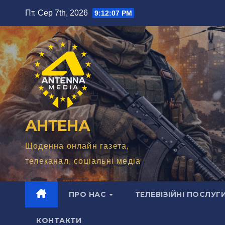
Перейти
Пт. Сер 7th, 2026
9:12:09 PM
до
вмісту
АНТЕНА
Щоденна онлайн газета,
телеканал, соціальні медіа
ПРО НАС
ТЕЛЕВІЗІЙНІ ПОСЛУГ
КОНТАКТИ