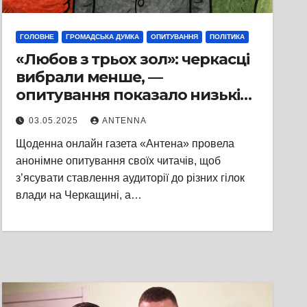
ГОЛОВНЕ
ГРОМАДСЬКА ДУМКА
ОПИТУВАННЯ
ПОЛІТИКА
«Любов з трьох зол»: черкасці
вибрали менше, —
опитування показало низькі
рейтинги влади
03.05.2025
ANTENNA
Щоденна онлайн газета «Антена» провела
анонімне опитування своїх читачів, щоб
з’ясувати ставлення аудиторії до різних гілок
влади на Черкащині, а…