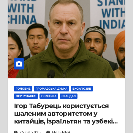
ГОЛОВНЕ
ГРОМАДСЬКА ДУМКА
ЕКСКЛЮЗИВ
ОПИТУВАННЯ
ПОЛІТИКА
СКАНДАЛ
Ігор Табурець користується
шаленим авторитетом у
китайців, ізраїльтян та узбеків,
але в Черкасах не дуже —
25.04.2025
ANTENNA