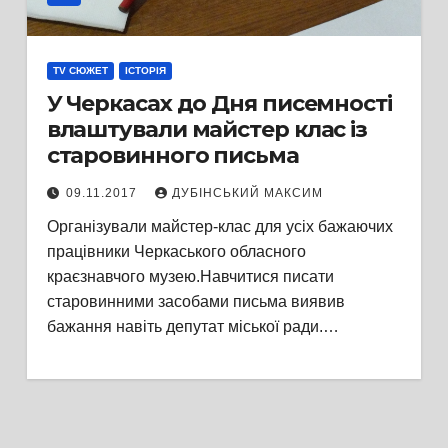
TV СЮЖЕТ
ІСТОРІЯ
У Черкасах до Дня писемності
влаштували майстер клас із
старовинного письма
09.11.2017
ДУБІНСЬКИЙ МАКСИМ
Організували майстер-клас для усіх бажаючих
працівники Черкаського обласного
краєзнавчого музею.Навчитися писати
старовинними засобами письма виявив
бажання навіть депутат міської ради.…