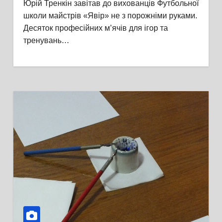
Юрій Тренкін завітав до вихованців Футбольної
школи майстрів «Явір» не з порожніми руками.
Десяток професійних м’ячів для ігор та
тренувань…