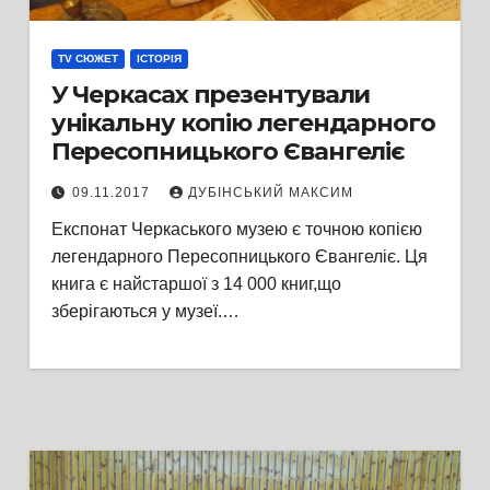
TV СЮЖЕТ
ІСТОРІЯ
У Черкасах презентували
унікальну копію легендарного
Пересопницького Євангеліє
09.11.2017
ДУБІНСЬКИЙ МАКСИМ
Експонат Черкаського музею є точною копією
легендарного Пересопницького Євангеліє. Ця
книга є найстаршої з 14 000 книг,що
зберігаються у музеї.…