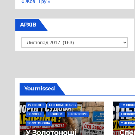
« Жов
Гру »
АРХІВ
Архів
You missed
TV СЮЖЕТ
БЕЗ КОМЕНТАРІВ
TV СЮЖ
ГОЛОВНЕ
ЕКОЛОГІЯ
ЕКСКЛЮЗИВ
ЕКСКЛЮ
ЗОЛОТОНОША
У ЧЕРКА
У Золотоноші
Спек