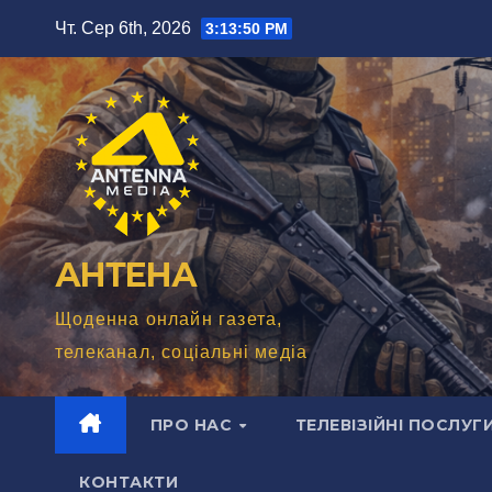
Перейти
Чт. Сер 6th, 2026
3:13:52 PM
до
вмісту
АНТЕНА
Щоденна онлайн газета,
телеканал, соціальні медіа
ПРО НАС
ТЕЛЕВІЗІЙНІ ПОСЛУГ
КОНТАКТИ