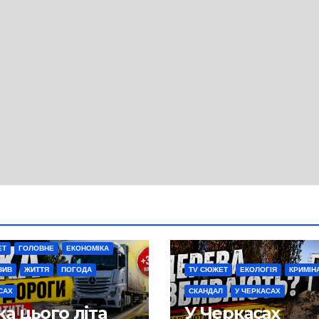
ЕТ
ГОЛОВНЕ
ЕКОНОМІКА
ЗИВ
ЖИТТЯ
ПОГОДА
TV СЮЖЕТ
ЕКОЛОГІЯ
КРИМІН
САХ
СКАНДАЛ
У ЧЕРКАСАХ
а цього літа
У Черкасах