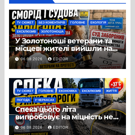
TV СЮЖЕТ
БЕЗ КОМЕНТАРІВ
ГОЛОВНЕ
ЕКОЛОГІЯ
ЕКСКЛЮЗИВ
ЗОЛОТОНОША
У Золотоноші ветерани та
місцеві жителі вийшли на
протест до стін
06.08.2026
EDITOR
підприємства ТОВ «Омега
Три», що займається
виробництвом м’яса птиці
TV СЮЖЕТ
ГОЛОВНЕ
ЕКОНОМІКА
ЕКСКЛЮЗИВ
ЖИТТЯ
ПОГОДА
У ЧЕРКАСАХ
Спека цього літа
випробовує на міцність не
лише людей, а й дороги
06.08.2026
EDITOR
Черкас