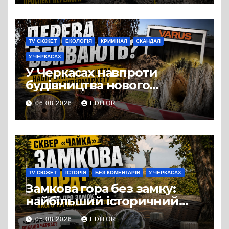
TV СЮЖЕТ
ЕКОЛОГІЯ
КРИМІНАЛ
СКАНДАЛ
У ЧЕРКАСАХ
У Черкасах навпроти
будівництва нового
супермаркету VARUS на
06.08.2026
EDITOR
проспекті Перемоги всохли
дерева. І це навряд чи
можна назвати
випадковістю
TV СЮЖЕТ
ІСТОРІЯ
БЕЗ КОМЕНТАРІВ
У ЧЕРКАСАХ
Замкова гора без замку:
найбільший історичний
міф Черкас
05.08.2026
EDITOR