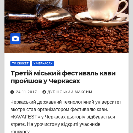
TV СЮЖЕТ
У ЧЕРКАСАХ
Третій міський фестиваль кави
пройшов у Черкасах
24.11.2017
ДУБІНСЬКИЙ МАКСИМ
Черкаський державний технологічний університет
вкотре став організатором фестивалю кави.
«КAVAFEST» у Черкасах цьогоріч відбувається
втретє. На урочистому відкриті учасників
конкурсу…