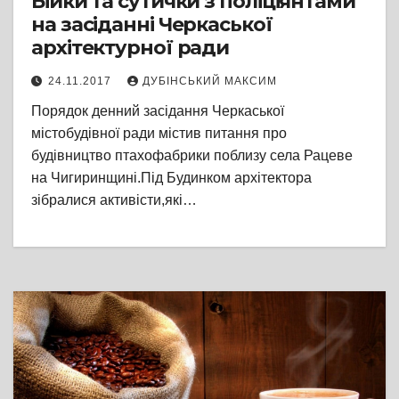
Бійки та сутички з поліціянтами
на засіданні Черкаської
архітектурної ради
24.11.2017
ДУБІНСЬКИЙ МАКСИМ
Порядок денний засідання Черкаської
містобудівної ради містив питання про
будівництво птахофабрики поблизу села Рацеве
на Чигиринщині.Під Будинком архітектора
зібралися активісти,які…