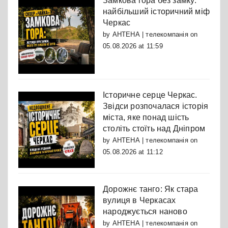
Замкова гора без замку:
найбільший історичний міф
Черкас
by
АНТЕНА | телекомпанія
on
05.08.2026 at 11:59
Історичне серце Черкас.
Звідси розпочалася історія
міста, яке понад шість
століть стоїть над Дніпром
by
АНТЕНА | телекомпанія
on
05.08.2026 at 11:12
Дорожнє танго: Як стара
вулиця в Черкасах
народжується наново
by
АНТЕНА | телекомпанія
on