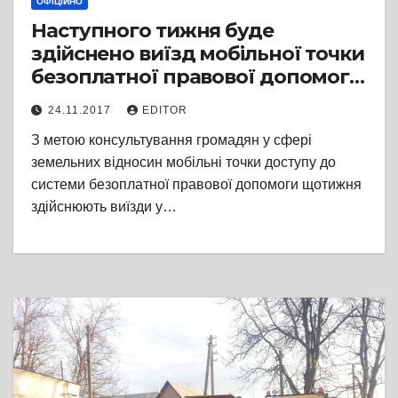
ОФІЦІЙНО
Наступного тижня буде
здійснено виїзд мобільної точки
безоплатної правової допомоги
до с. Мошни і до м. Чигирин
24.11.2017
EDITOR
З метою консультування громадян у сфері
земельних відносин мобільні точки доступу до
системи безоплатної правової допомоги щотижня
здійснюють виїзди у…