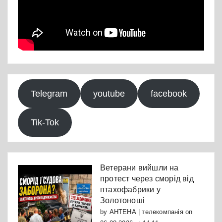
Telegram
youtube
facebook
Tik-Tok
Ветерани вийшли на
протест через сморід від
птахофабрики у
Золотоноші
by
АНТЕНА | телекомпанія
on