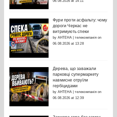
06.08.2026 at 14:11
Фури проти асфальту: чому
дороги Черкас не
витримують спеки
by
АНТЕНА | телекомпанія
on
06.08.2026 at 13:28
Дерева, що заважали
парковці супермаркету
навмисне отруїли
гербіцидами
by
АНТЕНА | телекомпанія
on
06.08.2026 at 12:39