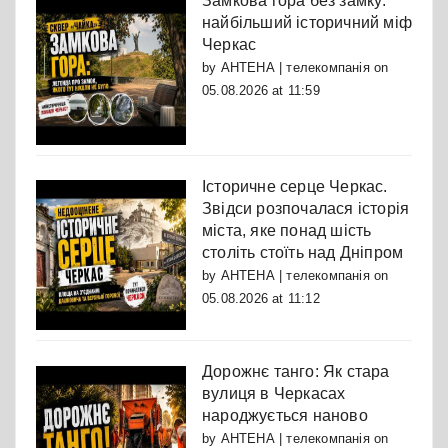
Замкова гора без замку:
найбільший історичний міф
Черкас
by
АНТЕНА | телекомпанія
on
05.08.2026 at 11:59
Історичне серце Черкас.
Звідси розпочалася історія
міста, яке понад шість
століть стоїть над Дніпром
by
АНТЕНА | телекомпанія
on
05.08.2026 at 11:12
Дорожнє танго: Як стара
вулиця в Черкасах
народжується наново
by
АНТЕНА | телекомпанія
on