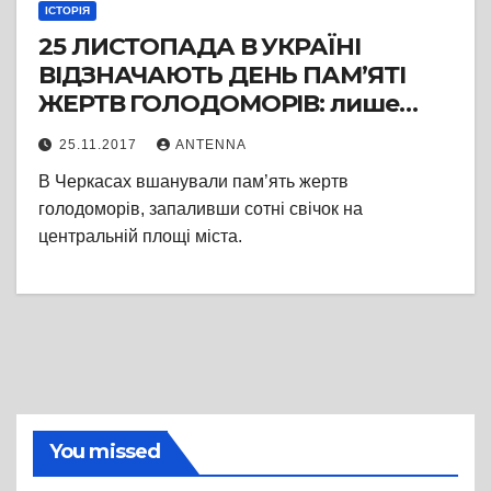
ІСТОРІЯ
25 ЛИСТОПАДА В УКРАЇНІ
ВІДЗНАЧАЮТЬ ДЕНЬ ПАМ’ЯТІ
ЖЕРТВ ГОЛОДОМОРІВ: лише
протягом 1932-33 років від
25.11.2017
ANTENNA
організованого комуністами
В Черкасах вшанували пам’ять жертв
голоду загинули більше 4.5 млн.
голодоморів, запаливши сотні свічок на
українців. З них майже 1.5 млн.
центральній площі міста.
дітей
You missed