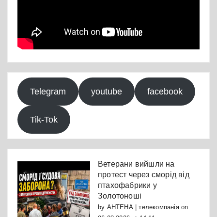
Telegram
youtube
facebook
Tik-Tok
Ветерани вийшли на
протест через сморід від
птахофабрики у
Золотоноші
by
АНТЕНА | телекомпанія
on