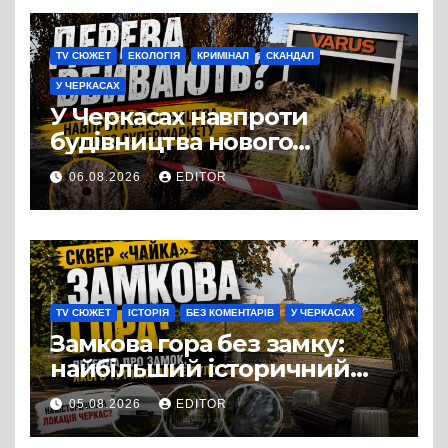
TV СЮЖЕТ
ЕКОЛОГІЯ
КРИМІНАЛ
СКАНДАЛ
У ЧЕРКАСАХ
У Черкасах навпроти
будівництва нового
супермаркету VARUS на
06.08.2026
EDITOR
проспекті Перемоги всохли
дерева. І це навряд чи
можна назвати
випадковістю
TV СЮЖЕТ
ІСТОРІЯ
БЕЗ КОМЕНТАРІВ
У ЧЕРКАСАХ
Замкова гора без замку:
найбільший історичний
міф Черкас
05.08.2026
EDITOR