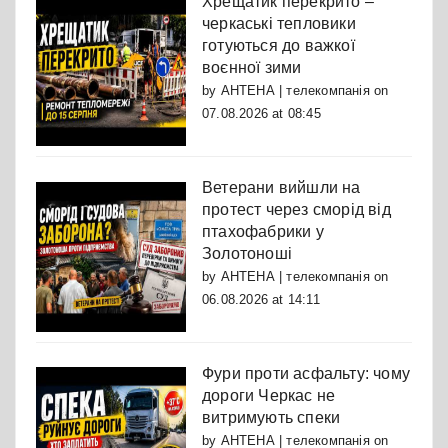
Хрещатик перекрито –
черкаські тепловики
готуються до важкої
воєнної зими
by
АНТЕНА | телекомпанія
on
07.08.2026 at 08:45
Ветерани вийшли на
протест через сморід від
птахофабрики у
Золотоноші
by
АНТЕНА | телекомпанія
on
06.08.2026 at 14:11
Фури проти асфальту: чому
дороги Черкас не
витримують спеки
by
АНТЕНА | телекомпанія
on