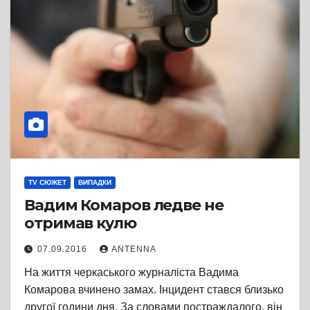
TV СЮЖЕТ
ВИПАДКИ
Вадим Комаров ледве не
отримав кулю
07.09.2016
ANTENNA
На життя черкаського журналіста Вадима
Комарова вчинено замах. Інцидент стався близько
другої години дня. За словами постраждалого, він