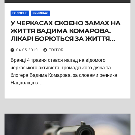
ГОЛОВНЕ
КРИМІНАЛ
У ЧЕРКАСАХ СКОЄНО ЗАМАХ НА
ЖИТТЯ ВАДИМА КОМАРОВА.
ЛІКАРІ БОРЮТЬСЯ ЗА ЖИТТЯ
ГРОМАДСЬКОГО АКТИВІСТА
04.05.2019
EDITOR
Вранці 4 травня стався напад на відомого
черкаського активіста, громадського діяча та
блогера Вадима Комарова. за словами речника
Нацполіції в…