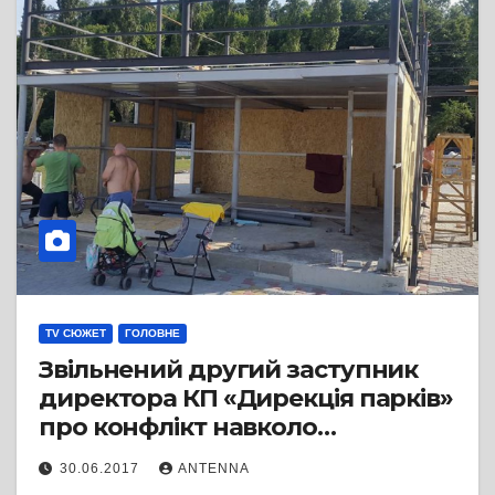
TV СЮЖЕТ
ГОЛОВНЕ
Звільнений другий заступник
директора КП «Дирекція парків»
про конфлікт навколо
будівництва на пляжі
30.06.2017
ANTENNA
«Пушкінський»