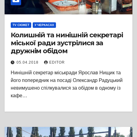
TV СЮЖЕТ
У ЧЕРКАСАХ
Колишній та нинішній секретарі
міської ради зустрілися за
дружнім обідом
05.04.2018
EDITOR
Нинішній секретар міськради Ярослав Нищик та
його попередник на посаді Олександр Радуцький
невимушено спілкувалися за обідом в одному із
кафе…