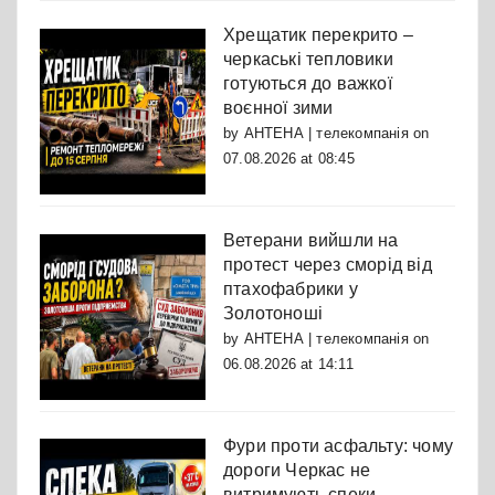
Хрещатик перекрито –
черкаські тепловики
готуються до важкої
воєнної зими
by
АНТЕНА | телекомпанія
on
07.08.2026 at 08:45
Ветерани вийшли на
протест через сморід від
птахофабрики у
Золотоноші
by
АНТЕНА | телекомпанія
on
06.08.2026 at 14:11
Фури проти асфальту: чому
дороги Черкас не
витримують спеки