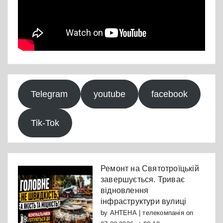
Telegram
youtube
facebook
Tik-Tok
Ремонт на Святотроїцькій
завершується. Триває
відновлення
інфраструктури вулиці
by
АНТЕНА | телекомпанія
on