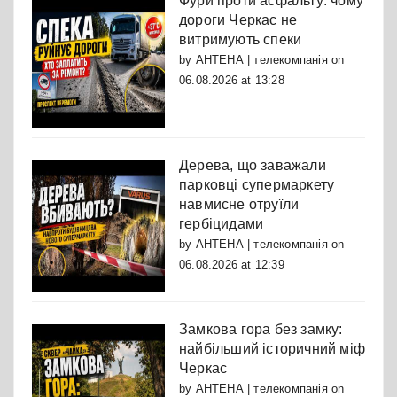
Фури проти асфальту: чому
дороги Черкас не
витримують спеки
by
АНТЕНА | телекомпанія
on
06.08.2026 at 13:28
Дерева, що заважали
парковці супермаркету
навмисне отруїли
гербіцидами
by
АНТЕНА | телекомпанія
on
06.08.2026 at 12:39
Замкова гора без замку:
найбільший історичний міф
Черкас
by
АНТЕНА | телекомпанія
on