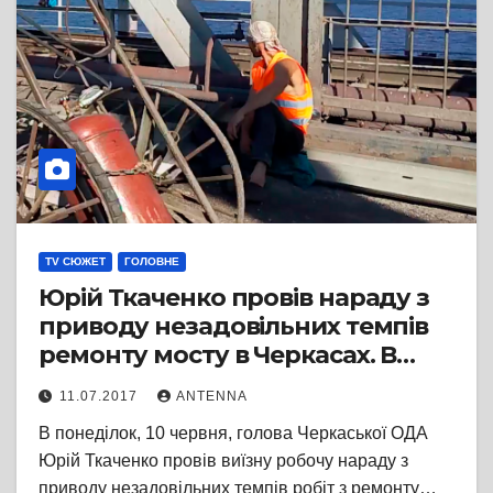
TV СЮЖЕТ
ГОЛОВНЕ
Юрій Ткаченко провів нараду з
приводу незадовільних темпів
ремонту мосту в Черкасах. В
підсумку наступного дня
11.07.2017
ANTENNA
кількість робітників збільшилася
В понеділок, 10 червня, голова Черкаської ОДА
з 3 до 8…
Юрій Ткаченко провів виїзну робочу нараду з
приводу незадовільних темпів робіт з ремонту…