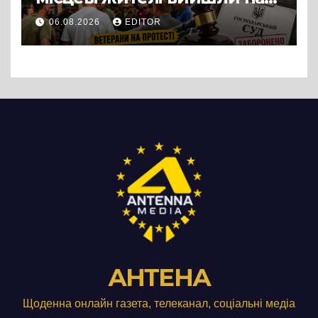
протест до стін
06.08.2026
EDITOR
підприємства ТОВ «Омега
Три», що займається
виробництвом м’яса птиці
АНТЕНА
Щоденна онлайн газета, телеканал, соціальні медіа