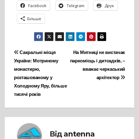
Facebook
Telegram
Друк
Більше
Навігація
Сакральні місця
На Митниці не вистачає
України: Мотриному
паркомісць і дитсадків, –
записів
монастирю,
вважає черкаський
розташованому у
архітектор
Холодному Яру, більше
тисячі років
Від
antenna