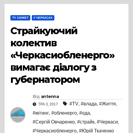
TV СЮЖЕТ
У ЧЕРКАСАХ
Страйкуючий
колектив
«Черкасиобленерго»
вимагає діалогу з
губернатором
Від
antenna
#TV
,
#влада
,
#Життя
,
ТРА 3, 2017
#мітинг
,
#обленерго
,
#ода
,
#Сергій Овчаренко
,
#страйк
,
#Черкаси
,
#Черкасиобленерго
,
#Юрій Ткаченко