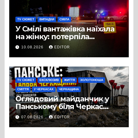
TV СЮЖЕТ
ВИПАДКИ
СМІЛА
У Смілі вантажівка наїхала
на жінку: потерпіла
померла в лікарні
10.08.2026
EDITOR
TV СЮЖЕТ
ЕКСКЛЮЗИВ
ЖИТТЯ
ЗОЛОТОНОША
СМІТТЯ
У ЧЕРКАСАХ
ЧЕРКАЩИНА
Оглядовий майданчик у
Панському біля Черкас
перетворився на занедбане
07.08.2026
EDITOR
сміттєзвалище