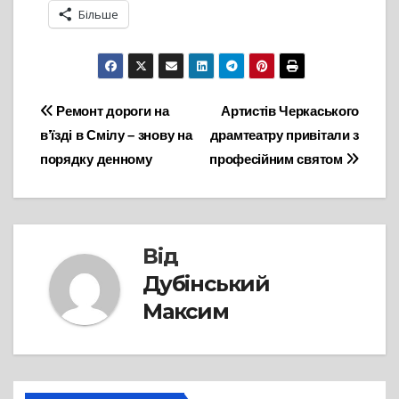
Більше
Навігація
Ремонт дороги на
Артистів Черкаського
в’їзді в Смілу – знову на
драмтеатру привітали з
записів
порядку денному
професійним святом
Від
Дубінський
Максим