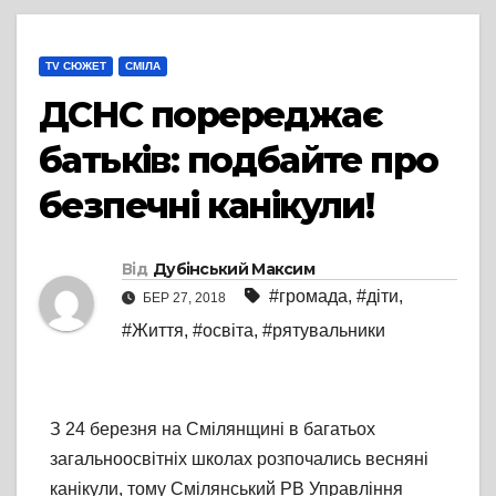
TV СЮЖЕТ
СМІЛА
ДСНС поререджає
батьків: подбайте про
безпечні канікули!
Від
Дубінський Максим
#громада
,
#діти
,
БЕР 27, 2018
#Життя
,
#освіта
,
#рятувальники
З 24 березня на Смілянщині в багатьох
загальноосвітніх школах розпочались весняні
канікули, тому Смілянський РВ Управління