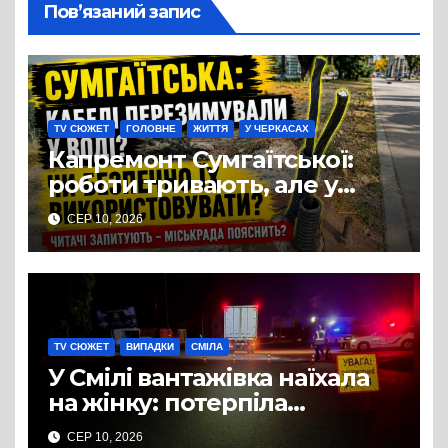
Пов’язаний запис
TV СЮЖЕТ
ГОЛОВНЕ
ЖИТТЯ
У ЧЕРКАСАХ
Капремонт Сумгаїтської:
роботи тривають, але у
містян виникло питання
СЕР 10, 2026
щодо освітлення
TV СЮЖЕТ
ВИПАДКИ
СМІЛА
У Смілі вантажівка наїхала
на жінку: потерпіла
померла в лікарні
СЕР 10, 2026