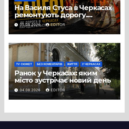
На Василя Стуса в Черкасах
ремонтують дорогу.
Роботи ведуться на ділянці
05.08.2026
EDITOR
від провулка Івана Сірка до
вулиці Надпільної
TV СЮЖЕТ
БЕЗ КОМЕНТАРІВ
ЖИТТЯ
У ЧЕРКАСАХ
Ранок у Черкасах: яким
місто зустрічає новий день
04.08.2026
EDITOR