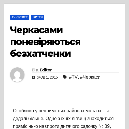
TV СЮЖЕТ
ЖИТТЯ
Черкасами
поневіряються
безхатченки
Від
Editor
#TV
,
#Черкаси
ЖОВ 1, 2015
Особливо у непримітних районах міста їх стає
дедалі більше. Одне з їхніх лігвищ знаходиться
прямісінько навпроти дитячого садочку № 39,