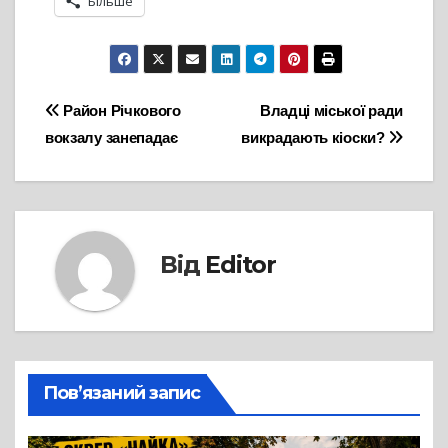
Більше
Навігація
Район Річкового
Владці міської ради
вокзалу занепадає
викрадають кіоски?
записів
Від
Editor
Пов’язаний запис