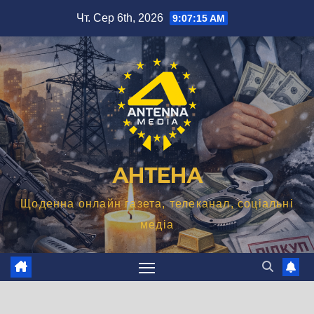
Перейти
Чт. Сер 6th, 2026
9:07:16 AM
до
вмісту
АНТЕНА
Щоденна онлайн газета, телеканал, соціальні
медіа