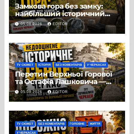
Замкова гора без замку:
найбільший історичний
міф Черкас
05.08.2026
EDITOR
TV СЮЖЕТ
ІСТОРІЯ
БЕЗ КОМЕНТАРІВ
У ЧЕРКАСАХ
Перетин Верхньої Горової
та Остафія Лашковича —
історичне серце Черкас.
05.08.2026
EDITOR
Звідси розпочалася історія
міста, яке понад шість
століть стоїть над Дніпром
TV СЮЖЕТ
БЕЗ КОМЕНТАРІВ
ГОЛОВНЕ
ЖИТТЯ
У ЧЕРКАСАХ