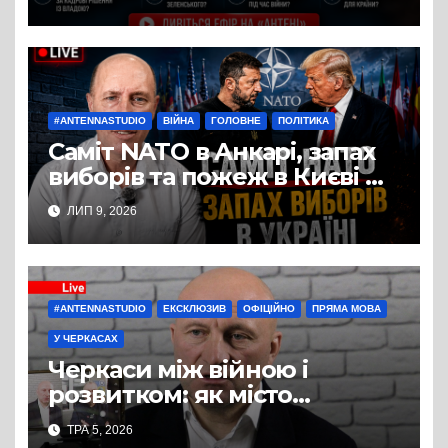
політичним експертом
Сергієм Пасічником
#ANTENNASTUDIO
ВІЙНА
ГОЛОВНЕ
ПОЛІТИКА
Саміт NATO в Анкарі, запах
виборів та пожеж в Києві —
студія Антени, політичний
ЛИП 9, 2026
експерт Руслан Бізяєв
#ANTENNASTUDIO
ЕКСКЛЮЗИВ
ОФІЦІЙНО
ПРЯМА МОВА
У ЧЕРКАСАХ
Черкаси між війною і
розвитком: як місто
готується до зими, вирішує
ТРА 5, 2026
кадрову кризу і планує