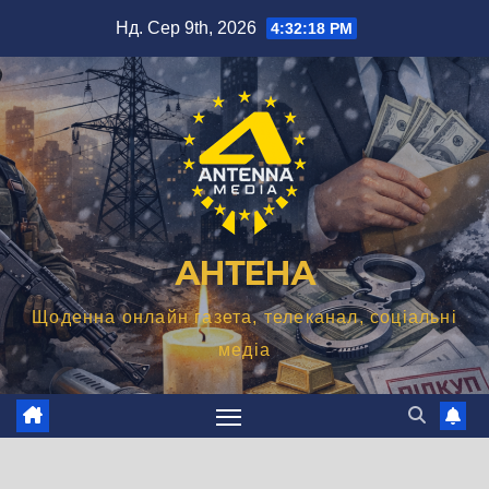
Перейти
Нд. Сер 9th, 2026
4:32:19 PM
до
вмісту
АНТЕНА
Щоденна онлайн газета, телеканал, соціальні
медіа