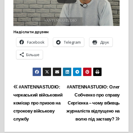
Надіслати друзям
Facebook
Telegram
Друк
Більше
Навігація
#ANTENNASTUDIO:
#ANTENNASTUDIO: Олег
черкаський військовий
Собченко про справу
записів
комісар про призов на
Сергієнка – чому вбивць
строкову військову
журналіста відпущено на
службу
волю під заставу?