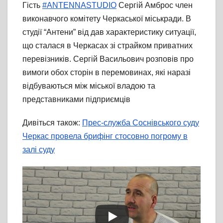
Гість
#ANTENNASTUDIO
Сергій Амброс член
виконавчого комітету Черкаської міськради. В
студії “Антени” від дав характеристику ситуації,
що сталася в Черкасах зі страйком приватних
перевізників. Сергій Васильович розповів про
вимоги обох сторін в перемовинах, які наразі
відбуваються між міської владою та
представниками підприємців
Дивіться також:
Прес-служба Соснівського суду
Черкас провела брифінг стосовно погрому в
залі суду