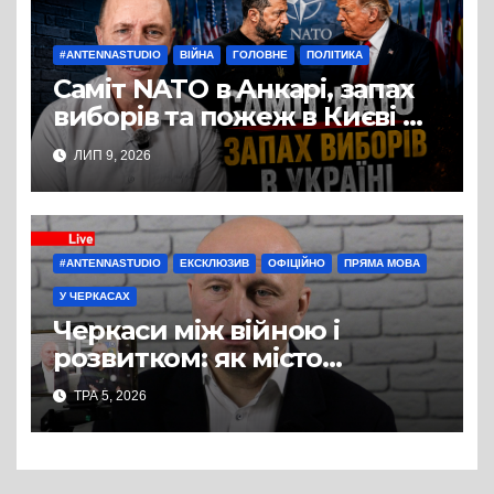
#ANTENNASTUDIO
ВІЙНА
ГОЛОВНЕ
ПОЛІТИКА
Саміт NATO в Анкарі, запах
виборів та пожеж в Києві —
студія Антени, політичний
ЛИП 9, 2026
експерт Руслан Бізяєв
#ANTENNASTUDIO
ЕКСКЛЮЗИВ
ОФІЦІЙНО
ПРЯМА МОВА
У ЧЕРКАСАХ
Черкаси між війною і
розвитком: як місто
готується до зими, вирішує
ТРА 5, 2026
кадрову кризу і планує
майбутнє