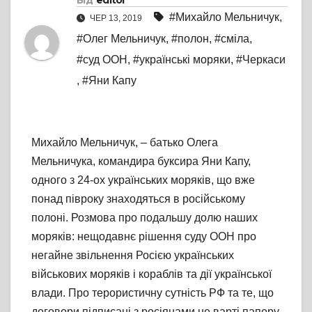
Від
editor
#Михайло Мельничук
,
ЧЕР 13, 2019
#Олег Мельничук
,
#полон
,
#сміла
,
#суд ООН
,
#українські моряки
,
#Черкаси
,
#Яни Капу
Михайло Мельничук, – батько Олега
Мельничука, командира буксира Яни Капу,
одного з 24-ох українських моряків, що вже
понад півроку знаходяться в російському
полоні. Розмова про подальшу долю наших
моряків: нещодавнє рішення суду ООН про
негайне звільнення Росією українських
військових моряків і кораблів та дії української
влади. Про терористичну сутність РФ та те, що
договори підписані з росіянами не варті паперу