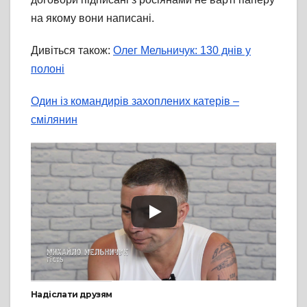
на якому вони написані.
Дивіться також:
Олег Мельничук: 130 днів у
полоні
Один із командирів захоплених катерів –
смілянин
Надіслати друзям