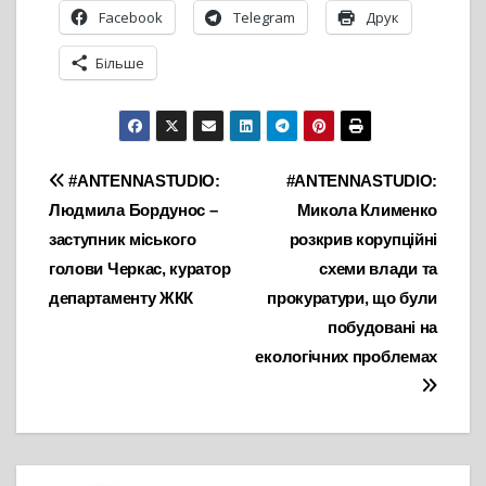
Facebook
Telegram
Друк
Більше
Навігація
#ANTENNASTUDIO:
#ANTENNASTUDIO:
Людмила Бордунос –
Микола Клименко
записів
заступник міського
розкрив корупційні
голови Черкас, куратор
схеми влади та
департаменту ЖКК
прокуратури, що були
побудовані на
екологічних проблемах