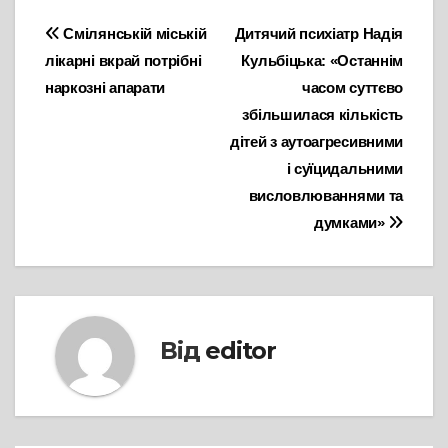
Навігація
Смілянській міській
Дитячий психіатр Надія
лікарні вкрай потрібні
Кульбіцька: «Останнім
записів
наркозні апарати
часом суттєво
збільшилася кількість
дітей з аутоагресивними
і суїцидальними
висловлюваннями та
думками»
Від
editor