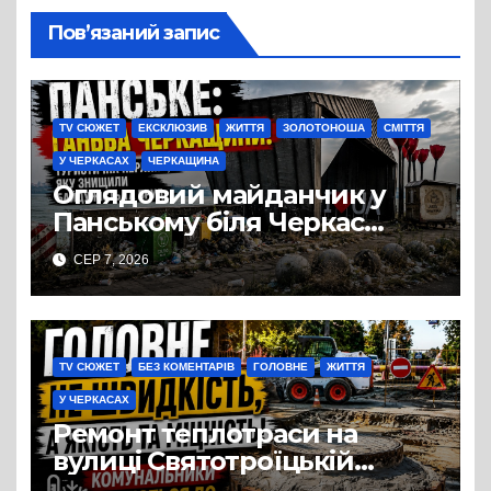
Пов’язаний запис
TV СЮЖЕТ
ЕКСКЛЮЗИВ
ЖИТТЯ
ЗОЛОТОНОША
СМІТТЯ
У ЧЕРКАСАХ
ЧЕРКАЩИНА
Оглядовий майданчик у
Панському біля Черкас
перетворився на занедбане
СЕР 7, 2026
сміттєзвалище
TV СЮЖЕТ
БЕЗ КОМЕНТАРІВ
ГОЛОВНЕ
ЖИТТЯ
У ЧЕРКАСАХ
Ремонт теплотраси на
вулиці Святотроїцькій
затягнувся порівняно із