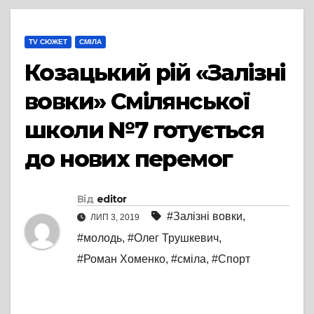
TV СЮЖЕТ
СМІЛА
Козацький рій «Залізні
вовки» Смілянської
школи №7 готується
до нових перемог
Від
editor
#Залізні вовки
,
ЛИП 3, 2019
#молодь
,
#Олег Трушкевич
,
#Роман Хоменко
,
#сміла
,
#Спорт