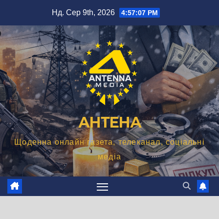
Перейти
Нд. Сер 9th, 2026
4:57:08 PM
до
вмісту
АНТЕНА
Щоденна онлайн газета, телеканал, соціальні
медіа