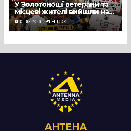
У Золотоноші ветерани та
місцеві жителі вийшли на
протест до стін
06.08.2026
EDITOR
підприємства ТОВ «Омега
Три», що займається
виробництвом м’яса птиці
АНТЕНА