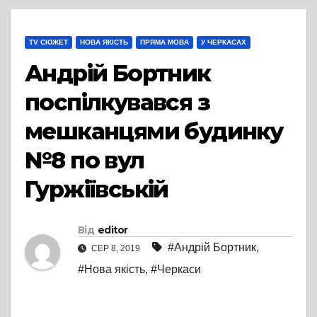
TV СЮЖЕТ
НОВА ЯКІСТЬ
ПРЯМА МОВА
У ЧЕРКАСАХ
Андрій Бортник
поспілкувався з
мешканцями будинку
№8 по вул
Гуржіївській
Від
editor
#Андрій Бортник
,
СЕР 8, 2019
#Нова якість
,
#Черкаси