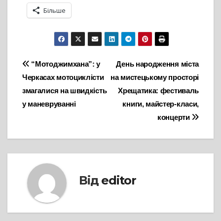
Більше
Навігація
“Мотоджимхана”: у
День народження міста
Черкасах мотоциклісти
на мистецькому просторі
записів
змагалися на швидкість
Хрещатика: фестиваль
у маневруванні
книги, майстер-класи,
концерти
Від
editor