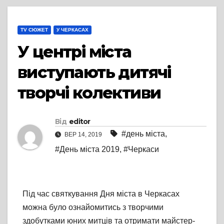
TV СЮЖЕТ
У ЧЕРКАСАХ
У центрі міста
виступають дитячі
творчі колективи
Від
editor
#день міста
,
ВЕР 14, 2019
#День міста 2019
,
#Черкаси
Під час святкування Дня міста в Черкасах
можна було ознайомитись з творчими
здобутками юних митців та отримати майстер-