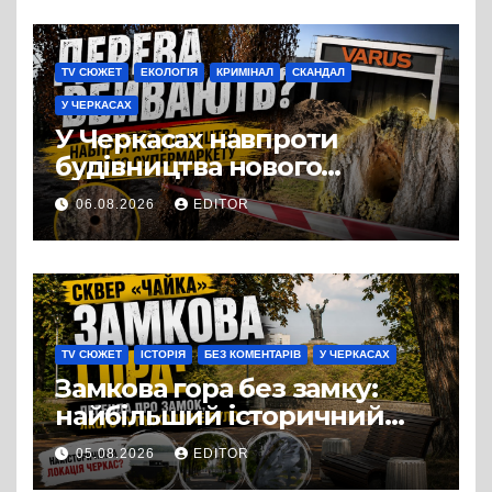
TV СЮЖЕТ
ЕКОЛОГІЯ
КРИМІНАЛ
СКАНДАЛ
У ЧЕРКАСАХ
У Черкасах навпроти
будівництва нового
супермаркету VARUS на
06.08.2026
EDITOR
проспекті Перемоги всохли
дерева. І це навряд чи
можна назвати
випадковістю
TV СЮЖЕТ
ІСТОРІЯ
БЕЗ КОМЕНТАРІВ
У ЧЕРКАСАХ
Замкова гора без замку:
найбільший історичний
міф Черкас
05.08.2026
EDITOR