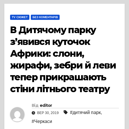
TV СЮЖЕТ
БЕЗ КОМЕНТАРІВ
В Дитячому парку
з’явився куточок
Африки: слони,
жирафи, зебри й леви
тепер прикрашають
стіни літнього театру
Від
editor
#дитячий парк
,
ВЕР 30, 2019
#Черкаси