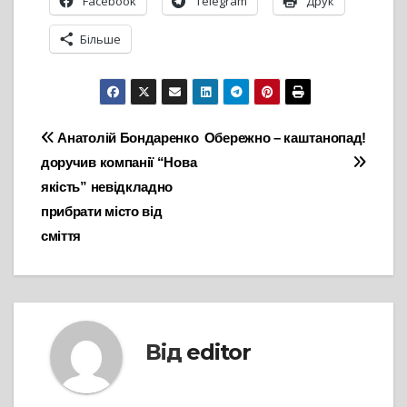
Facebook
Telegram
Друк
Більше
Навігація
Анатолій Бондаренко
Обережно – каштанопад!
доручив компанії “Нова
записів
якість” невідкладно
прибрати місто від
сміття
Від
editor