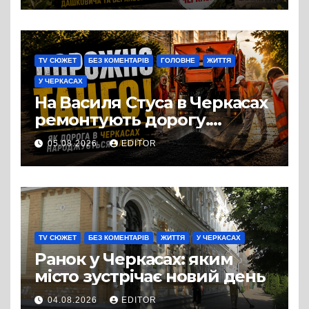
міста, яке понад шість
століть стоїть над Дніпром
TV СЮЖЕТ
БЕЗ КОМЕНТАРІВ
ГОЛОВНЕ
ЖИТТЯ
У ЧЕРКАСАХ
На Василя Стуса в Черкасах
ремонтують дорогу.
Роботи ведуться на ділянці
05.08.2026
EDITOR
від провулка Івана Сірка до
вулиці Надпільної
TV СЮЖЕТ
БЕЗ КОМЕНТАРІВ
ЖИТТЯ
У ЧЕРКАСАХ
Ранок у Черкасах: яким
місто зустрічає новий день
04.08.2026
EDITOR