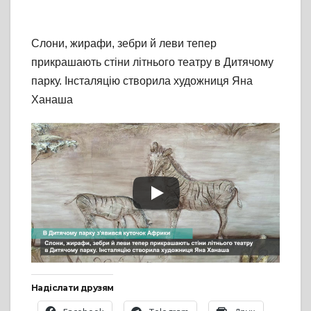
Слони, жирафи, зебри й леви тепер
прикрашають стіни літнього театру в Дитячому
парку. Інсталяцію створила художниця Яна
Ханаша
Надіслати друзям