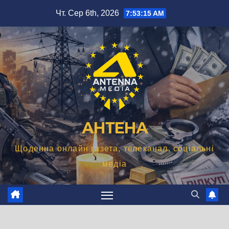
Перейти
Чт. Сер 6th, 2026
7:53:16 AM
до
вмісту
АНТЕНА
Щоденна онлайн газета, телеканал, соціальні
медіа