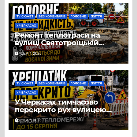
TV СЮЖЕТ
БЕЗ КОМЕНТАРІВ
ГОЛОВНЕ
ЖИТТЯ
У ЧЕРКАСАХ
Ремонт теплотраси на
вулиці Святотроїцькій
затягнувся порівняно із
СЕР 7, 2026
запланованими термінами.
Вулицю досі не відкрили
для руху
TV СЮЖЕТ
БЕЗ КОМЕНТАРІВ
ГОЛОВНЕ
ЖИТТЯ
У ЧЕРКАСАХ
У Черкасах тимчасово
перекрито рух вулицею
Хрещатик на перехресті з
СЕР 7, 2026
Грушевського через ремонт
тепломережі