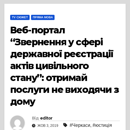
TV СЮЖЕТ
ПРЯМА МОВА
Веб-портал
“Звернення у сфері
державної реєстрації
актів цивільного
стану”: отримай
послуги не виходячи з
дому
Від
editor
#Черкаси
,
#юстиція
ЖОВ 3, 2019