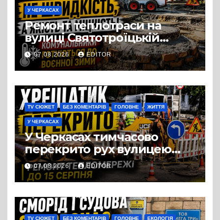
У ЧЕРКАСАХ
Ремонт теплотраси на
вулиці Святотроїцькій
затягнувся порівняно із
07.08.2026
EDITOR
запланованими термінами.
Вулицю досі не відкрили
для руху
TV СЮЖЕТ
БЕЗ КОМЕНТАРІВ
ГОЛОВНЕ
ЖИТТЯ
У ЧЕРКАСАХ
У Черкасах тимчасово
перекрито рух вулицею
Хрещатик на перехресті з
07.08.2026
EDITOR
Грушевського через
ремонт тепломережі
TV СЮЖЕТ
БЕЗ КОМЕНТАРІВ
ГОЛОВНЕ
ЕКОЛОГІЯ