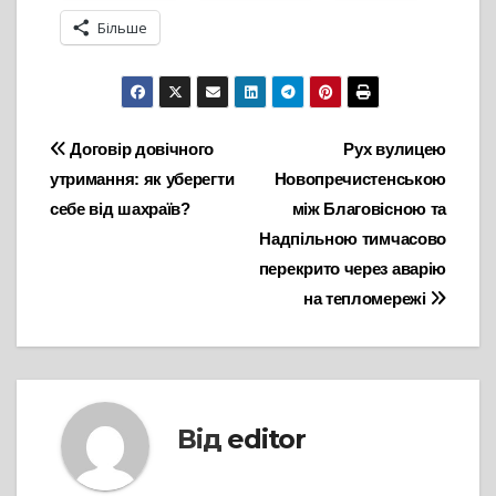
Більше
Навігація
Договір довічного
Рух вулицею
утримання: як уберегти
Новопречистенською
записів
себе від шахраїв?
між Благовісною та
Надпільною тимчасово
перекрито через аварію
на тепломережі
Від
editor