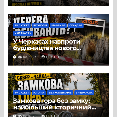
Черкас
TV СЮЖЕТ
ЕКОЛОГІЯ
КРИМІНАЛ
СКАНДАЛ
У ЧЕРКАСАХ
У Черкасах навпроти
будівництва нового
супермаркету VARUS на
06.08.2026
EDITOR
проспекті Перемоги всохли
дерева. І це навряд чи
можна назвати
випадковістю
TV СЮЖЕТ
ІСТОРІЯ
БЕЗ КОМЕНТАРІВ
У ЧЕРКАСАХ
Замкова гора без замку:
найбільший історичний
міф Черкас
05.08.2026
EDITOR