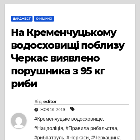
ДАЙДЖЕСТ
ОФІЦІЙНО
На Кременчуцькому
водосховищі поблизу
Черкас виявлено
порушника з 95 кг
риби
Від
editor
ЖОВ 16, 2019
#Кременчуцьке водосховище
,
#Нацполіція
,
#Правила рибальства
,
#рибпатруль
,
#Черкаси
,
#Черкащина