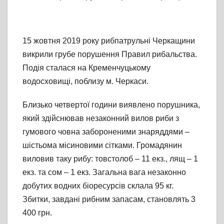
15 жовтня 2019 року рибпатрульні Черкащини
викрили грубе порушення Правил рибальства.
Подія сталася на Кременчуцькому
водосховищі, поблизу м. Черкаси.
Близько четвертої години виявлено порушника,
який здійснював незаконний вилов риби з
гумового човна забороненими знаряддями –
шістьома місиновими сітками. Громадянин
виловив таку рибу: товстолоб – 11 екз., лящ – 1
екз. та сом – 1 екз. Загальна вага незаконно
добутих водних біоресурсів склала 95 кг.
Збитки, завдані рибним запасам, становлять 3
400 грн.