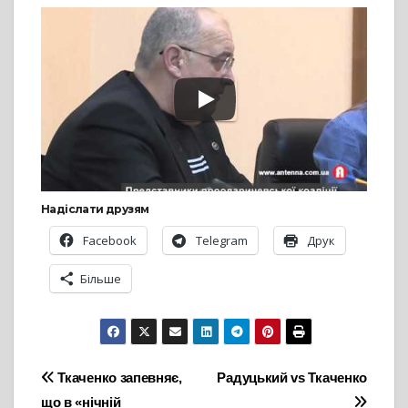
Надіслати друзям
Facebook
Telegram
Друк
Більше
Навігація
Ткаченко запевняє,
Радуцький vs Ткаченко
що в «нічній