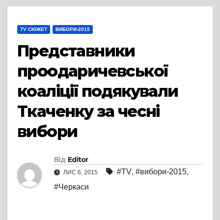
TV СЮЖЕТ
ВИБОРИ-2015
Представники
проодаричевської
коаліції подякували
Ткаченку за чесні
вибори
Від
Editor
#TV
,
#вибори-2015
,
ЛИС 6, 2015
#Черкаси