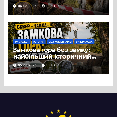
супермаркету VARUS на
06.08.2026
EDITOR
проспекті Перемоги всохли
дерева. І це навряд чи
можна назвати
випадковістю
TV СЮЖЕТ
ІСТОРІЯ
БЕЗ КОМЕНТАРІВ
У ЧЕРКАСАХ
Замкова гора без замку:
найбільший історичний
міф Черкас
05.08.2026
EDITOR