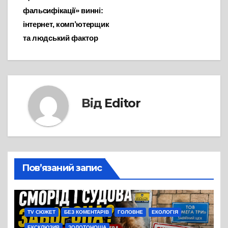
записів
фальсифікації» винні:
інтернет, комп’ютерщик
та людський фактор
Від
Editor
Пов’язаний запис
TV СЮЖЕТ
БЕЗ КОМЕНТАРІВ
ГОЛОВНЕ
ЕКОЛОГІЯ
ЕКСКЛЮЗИВ
ЗОЛОТОНОША