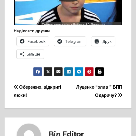
Надіслати друзям
Facebook
Telegram
Друк
Більше
Навігація
Обережно, відкриті
Луценко “злив ” БПП
люки!
Одаричу?
записів
Від
Editor