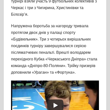
турнірі взяли участь 9 футбольних колективів з
Черкас і три з Чигирина, Христинівки та
Білозір’я.
Напружена боротьба за нагороду тривала
протягом двох днів у палаці спорту
«Будівельник». Три з чотирьох вирішальних
поєдинків турніру завершувалися серією
післяматчевих пенальті. Врешті володарем
перехідного Кубка «Черкаського Дніпра» стала
команда «Дніпро-80-Поляни». Трійку призерів
доповнили «Ураган» та «Фортуна».