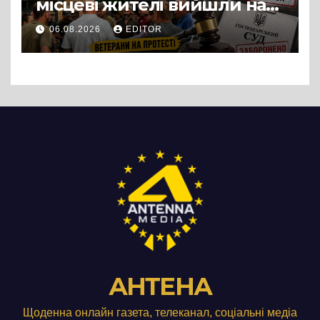
місцеві жителі вийшли на
протест до стін
06.08.2026
EDITOR
підприємства ТОВ «Омега
Три», що займається
виробництвом м’яса птиці
АНТЕНА
Щоденна онлайн газета, телеканал, соціальні медіа