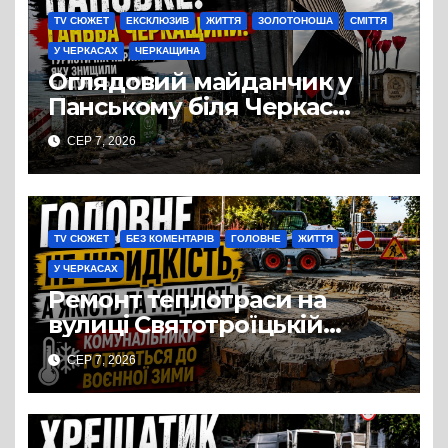
TV СЮЖЕТ
ЕКСКЛЮЗИВ
ЖИТТЯ
ЗОЛОТОНОША
СМІТТЯ
У ЧЕРКАСАХ
ЧЕРКАЩИНА
Оглядовий майданчик у
Панському біля Черкас
перетворився на занедбане
СЕР 7, 2026
сміттєзвалище
TV СЮЖЕТ
БЕЗ КОМЕНТАРІВ
ГОЛОВНЕ
ЖИТТЯ
У ЧЕРКАСАХ
Ремонт теплотраси на
вулиці Святотроїцькій
затягнувся порівняно із
СЕР 7, 2026
запланованими термінами.
Вулицю досі не відкрили
для руху