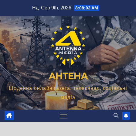
Перейти
Нд. Сер 9th, 2026
8:08:03 AM
до
вмісту
АНТЕНА
Щоденна онлайн газета, телеканал, соціальні
медіа