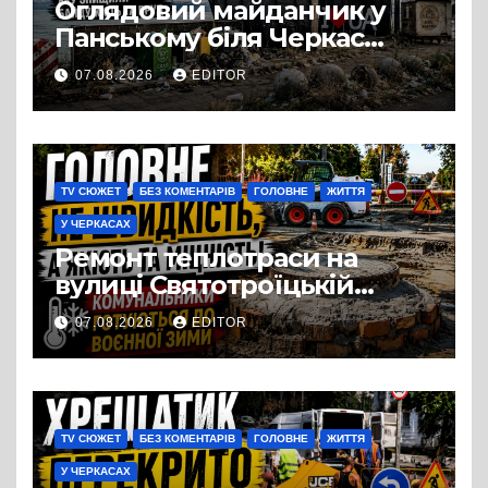
Оглядовий майданчик у
Панському біля Черкас
перетворився на занедбане
07.08.2026
EDITOR
сміттєзвалище
TV СЮЖЕТ
БЕЗ КОМЕНТАРІВ
ГОЛОВНЕ
ЖИТТЯ
У ЧЕРКАСАХ
Ремонт теплотраси на
вулиці Святотроїцькій
затягнувся порівняно із
07.08.2026
EDITOR
запланованими термінами.
Вулицю досі не відкрили
для руху
TV СЮЖЕТ
БЕЗ КОМЕНТАРІВ
ГОЛОВНЕ
ЖИТТЯ
У ЧЕРКАСАХ