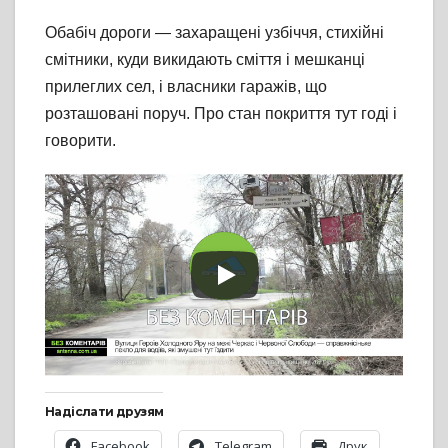
Обабіч дороги — захаращені узбіччя, стихійні
смітники, куди викидають сміття і мешканці
прилеглих сел, і власники гаражів, що
розташовані поруч. Про стан покриття тут годі і
говорити.
Надіслати друзям
Facebook
Telegram
Друк