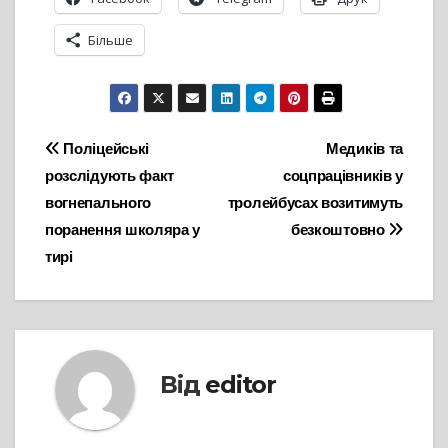
Більше
Навігація
Поліцейські
Медиків та
розслідують факт
соцпрацівників у
записів
вогнепального
тролейбусах возитимуть
поранення школяра у
безкоштовно
тирі
Від
editor