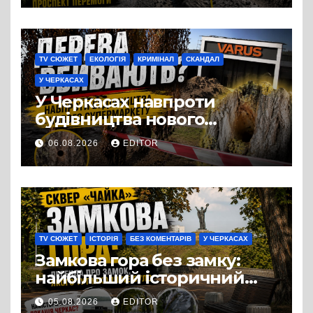
TV СЮЖЕТ
ЕКОЛОГІЯ
КРИМІНАЛ
СКАНДАЛ
У ЧЕРКАСАХ
У Черкасах навпроти
будівництва нового
супермаркету VARUS на
06.08.2026
EDITOR
проспекті Перемоги всохли
дерева. І це навряд чи
можна назвати
випадковістю
TV СЮЖЕТ
ІСТОРІЯ
БЕЗ КОМЕНТАРІВ
У ЧЕРКАСАХ
Замкова гора без замку:
найбільший історичний
міф Черкас
05.08.2026
EDITOR