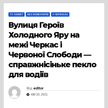
TV СЮЖЕТ
БЕЗ КОМЕНТАРІВ
У ЧЕРКАСАХ
Вулиця Героїв
Холодного Яру на
межі Черкас і
Червоної Слободи —
справжнісіньке пекло
для водіїв
Від
editor
КВІ 20, 2021