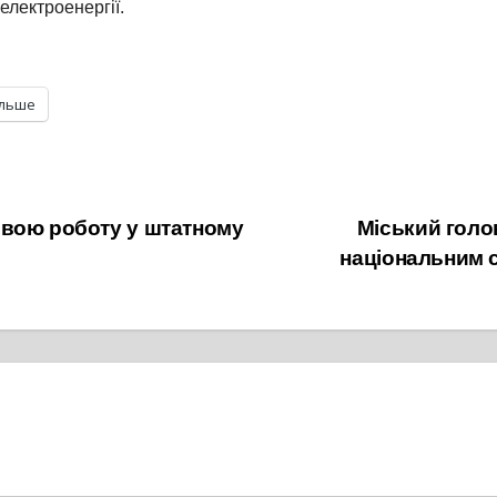
електроенергії.
ільше
свою роботу у штатному
Міський голо
національним 