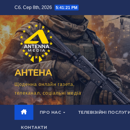
Перейти
Сб. Сер 8th, 2026
5:41:22 PM
до
вмісту
АНТЕНА
Щоденна онлайн газета,
телеканал, соціальні медіа
ПРО НАС
ТЕЛЕВІЗІЙНІ ПОСЛУГ
КОНТАКТИ