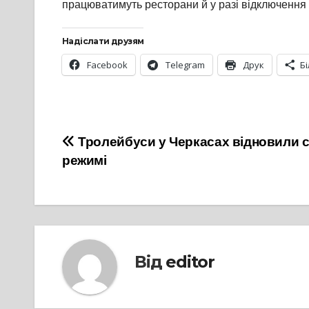
працюватимуть ресторани й у разі відключення 
Надіслати друзям
Facebook
Telegram
Друк
Б
Навігація
Тролейбуси у Черкасах відновили 
режимі
записів
Від
editor