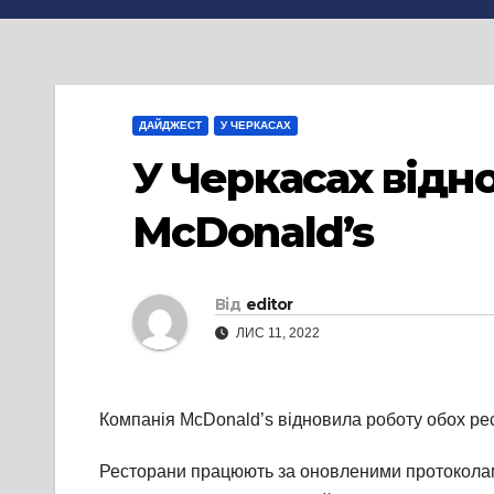
ДАЙДЖЕСТ
У ЧЕРКАСАХ
У Черкасах відн
McDonald’s
Від
editor
ЛИС 11, 2022
Компанія McDonald’s відновила роботу обох рест
Ресторани працюють за оновленими протоколами 