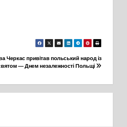
ва Черкас привітав польський народ із
святом — Днем незалежності Польщі