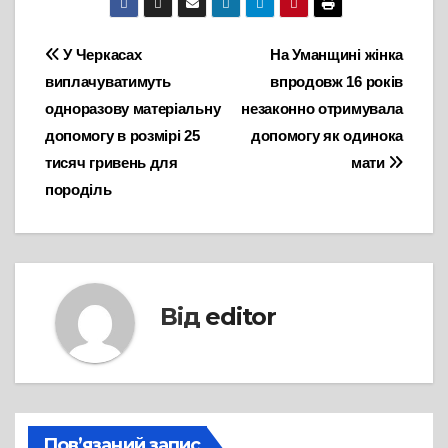
Навігація
У Черкасах
На Уманщині жінка
виплачуватимуть
впродовж 16 років
записів
одноразову матеріальну
незаконно отримувала
допомогу в розмірі 25
допомогу як одинока
тисяч гривень для
мати
породіль
Від
editor
Пов’язаний запис