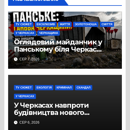
TV СЮЖЕТ
ЕКСКЛЮЗИВ
ЖИТТЯ
ЗОЛОТОНОША
СМІТТЯ
У ЧЕРКАСАХ
ЧЕРКАЩИНА
Оглядовий майданчик у
Панському біля Черкас
перетворився на занедбане
СЕР 7, 2026
сміттєзвалище
TV СЮЖЕТ
ЕКОЛОГІЯ
КРИМІНАЛ
СКАНДАЛ
У ЧЕРКАСАХ
У Черкасах навпроти
будівництва нового
супермаркету VARUS на
СЕР 6, 2026
проспекті Перемоги всохли