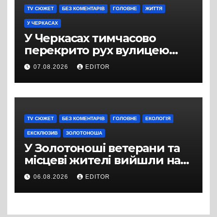
TV СЮЖЕТ
БЕЗ КОМЕНТАРІВ
ГОЛОВНЕ
ЖИТТЯ
У ЧЕРКАСАХ
У Черкасах тимчасово
перекрито рух вулицею
Хрещатик на перехресті з
07.08.2026
EDITOR
Грушевського через
ремонт тепломережі
TV СЮЖЕТ
БЕЗ КОМЕНТАРІВ
ГОЛОВНЕ
ЕКОЛОГІЯ
ЕКСКЛЮЗИВ
ЗОЛОТОНОША
У Золотоноші ветерани та
місцеві жителі вийшли на
протест до стін
06.08.2026
EDITOR
підприємства ТОВ «Омега
Три», що займається
виробництвом м’яса птиці