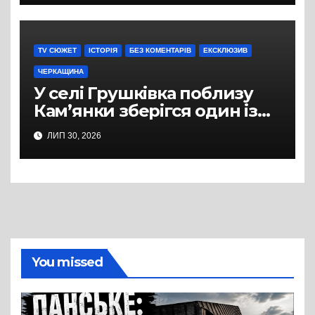
дерева. І це навряд чи
можна назвати
випадковістю
TV СЮЖЕТ
ІСТОРІЯ
БЕЗ КОМЕНТАРІВ
ЕКСКЛЮЗИВ
ЧЕРКАЩИНА
У селі Грушківка поблизу
Кам’янки зберігся один із
небагатьох старовинних
ЛИП 30, 2026
дерев’яних храмів
Черкащини — церква
Успіння Пресвятої
Богородиці
You missed