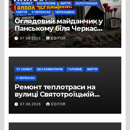
TV СЮЖЕТ
ЕКСКЛЮЗИВ
ЖИТТЯ
ЗОЛОТОНОША
СМІТТЯ
У ЧЕРКАСАХ
ЧЕРКАЩИНА
Оглядовий майданчик у
Панському біля Черкас
перетворився на занедбане
07.08.2026
EDITOR
сміттєзвалище
TV СЮЖЕТ
БЕЗ КОМЕНТАРІВ
ГОЛОВНЕ
ЖИТТЯ
У ЧЕРКАСАХ
Ремонт теплотраси на
вулиці Святотроїцькій
затягнувся порівняно із
07.08.2026
EDITOR
запланованими термінами.
Вулицю досі не відкрили
для руху