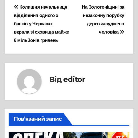
Навігація
Колишня начальниця
На Золотоніщині за
відділення одного з
незаконну порубку
записів
банків у Черкасах
дерев засуджено
вкрала зі сховища майже
чоловіка
6 мільйонів гривень
Від
editor
Пов’язаний запис