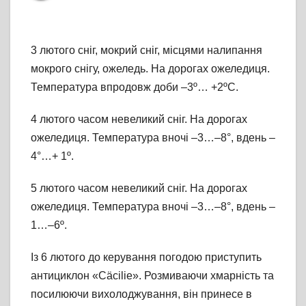
3 лютого сніг, мокрий сніг, місцями налипання
мокрого снігу, ожеледь. На дорогах ожеледиця.
Температура впродовж доби –3º… +2ºС.
4 лютого часом невеликий сніг. На дорогах
ожеледиця. Температура вночі –3…–8°, вдень –
4°…+ 1º.
5 лютого часом невеликий сніг. На дорогах
ожеледиця. Температура вночі –3…–8°, вдень –
1…–6º.
Із 6 лютого до керування погодою приступить
антициклон «Cäcilie». Розмиваючи хмарність та
посилюючи вихолоджування, він принесе в