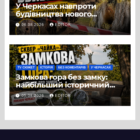
У Черкасах навпроти
будівництва нового
супермаркету VARUS на
06.08.2026
EDITOR
проспекті Перемоги всохли
дерева. І це навряд чи
можна назвати
випадковістю
TV СЮЖЕТ
ІСТОРІЯ
БЕЗ КОМЕНТАРІВ
У ЧЕРКАСАХ
Замкова гора без замку:
найбільший історичний
міф Черкас
05.08.2026
EDITOR