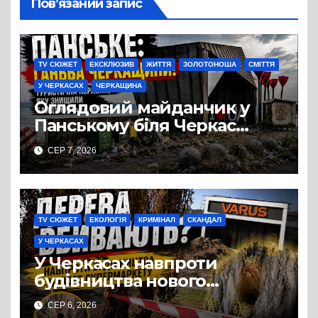
Пов’язаний запис
TV СЮЖЕТ
ЕКСКЛЮЗИВ
ЖИТТЯ
ЗОЛОТОНОША
СМІТТЯ
У ЧЕРКАСАХ
ЧЕРКАЩИНА
Оглядовий майданчик у
Панському біля Черкас
перетворився на занедбане
СЕР 7, 2026
сміттєзвалище
TV СЮЖЕТ
ЕКОЛОГІЯ
КРИМІНАЛ
СКАНДАЛ
У ЧЕРКАСАХ
У Черкасах навпроти
будівництва нового
супермаркету VARUS на
СЕР 6, 2026
проспекті Перемоги всохли