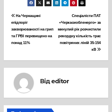
Навігація
На Черкащині
Спеціалісти ПАТ
епідпоріг
«Черкасиобленерго» за
записів
захворюваності на грип
минулий рік розчистили
та ГРВІ перевищено на
рекордну кількість трас
понад 11%
повітряних ліній 35-154
кВ
Від
editor