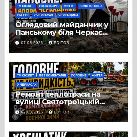
TV СЮЖЕТ
ЕКСКЛЮЗИВ
ЖИТТЯ
ЗОЛОТОНОША
СМІТТЯ
У ЧЕРКАСАХ
ЧЕРКАЩИНА
Оглядовий майданчик у
Панському біля Черкас
перетворився на занедбане
07.08.2026
EDITOR
сміттєзвалище
TV СЮЖЕТ
БЕЗ КОМЕНТАРІВ
ГОЛОВНЕ
ЖИТТЯ
У ЧЕРКАСАХ
Ремонт теплотраси на
вулиці Святотроїцькій
затягнувся порівняно із
07.08.2026
EDITOR
запланованими термінами.
Вулицю досі не відкрили
для руху