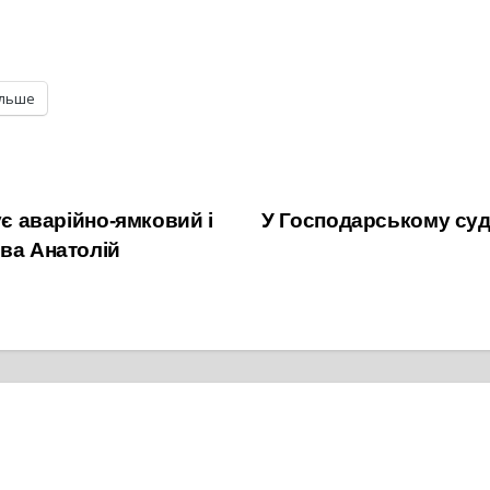
ільше
ує аварійно-ямковий і
У Господарському суді
ова Анатолій