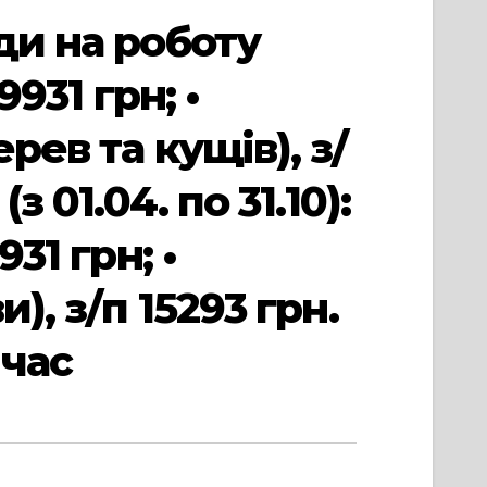
ди на роботу
931 грн; •
рев та кущів), з/
 01.04. по 31.10):
31 грн; •
), з/п 15293 грн.
 час