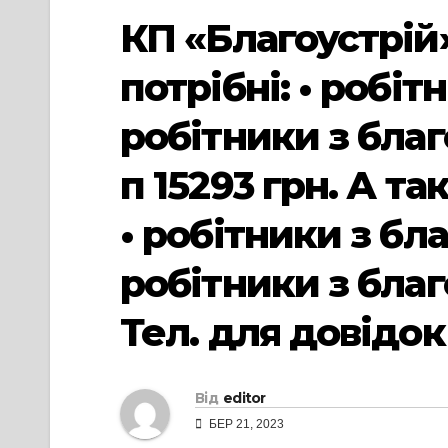
КП «Благоустрій»
потрібні: • робіт
робітники з благ
п 15293 грн. А та
• робітники з бла
робітники з благо
Тел. для довідок
Від
editor
БЕР 21, 2023