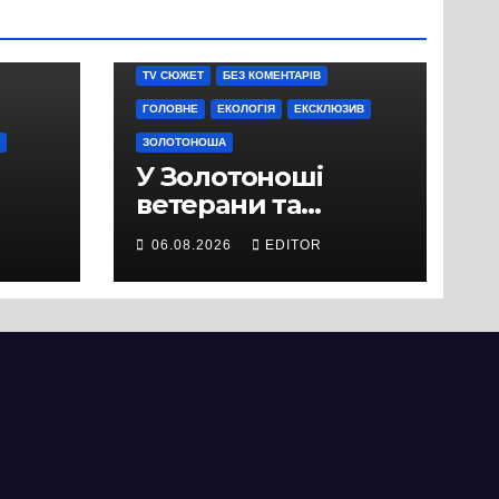
TV СЮЖЕТ
БЕЗ КОМЕНТАРІВ
ГОЛОВНЕ
ЕКОЛОГІЯ
ЕКСКЛЮЗИВ
ЗОЛОТОНОША
У Золотоноші
ветерани та
місцеві жителі
06.08.2026
EDITOR
вийшли на
протест до стін
підприємства ТОВ
«Омега Три», що
займається
виробництвом
м’яса птиці