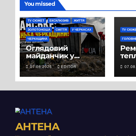
You missed
TV СЮЖЕТ
ЕКСКЛЮЗИВ
ЖИТТЯ
ЗОЛОТОНОША
СМІТТЯ
У ЧЕРКАСАХ
TV СЮЖ
ЧЕРКАЩИНА
ГОЛОВН
Оглядовий
Рем
майданчик у
теп
Панському біля
вул
07.08.2026
EDITOR
07.08
Черкас
Свя
перетворився на
зат
занедбане
порі
сміттєзвалище
зап
тер
Вул
від
АНТЕНА