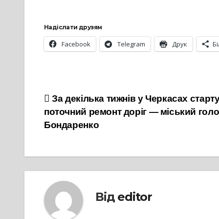
Надіслати друзям
Facebook
Telegram
Друк
Б
Навігація
За декілька тижнів у Черкасах старт
поточний ремонт доріг — міський гол
записів
Бондаренко
Від
editor