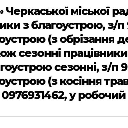
 Черкаської міської ра
ники з благоустрою, з/п 9
оустрою (з обрізання де
кож сезонні працівники (з
гоустрою сезонні, з/п 99
устрою (з косіння трави
 0976931462, у робочий