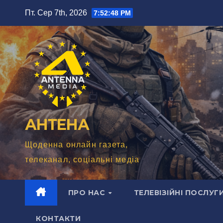
Перейти
Пт. Сер 7th, 2026
7:52:49 PM
до
вмісту
АНТЕНА
Щоденна онлайн газета,
телеканал, соціальні медіа
ПРО НАС
ТЕЛЕВІЗІЙНІ ПОСЛУГ
КОНТАКТИ