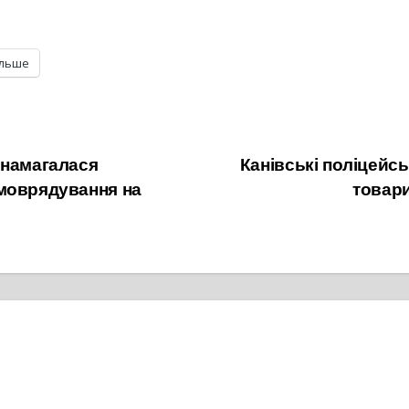
ільше
 намагалася
Канівські поліцейсь
амоврядування на
товари