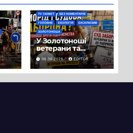
TV СЮЖЕТ
БЕЗ КОМЕНТАРІВ
ГОЛОВНЕ
ЕКОЛОГІЯ
ЕКСКЛЮЗИВ
ЗОЛОТОНОША
У Золотоноші
ветерани та
місцеві жителі
06.08.2026
EDITOR
вийшли на
протест до стін
підприємства ТОВ
«Омега Три», що
займається
виробництвом
м’яса птиці