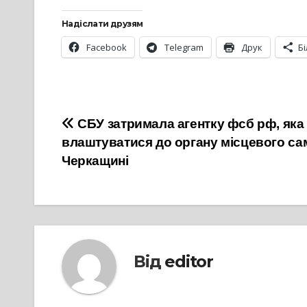
Надіслати друзям
Facebook
Telegram
Друк
Б
Навігація
СБУ затримала агентку фсб рф, яка
влаштуватися до органу місцевого с
записів
Черкащині
Від
editor