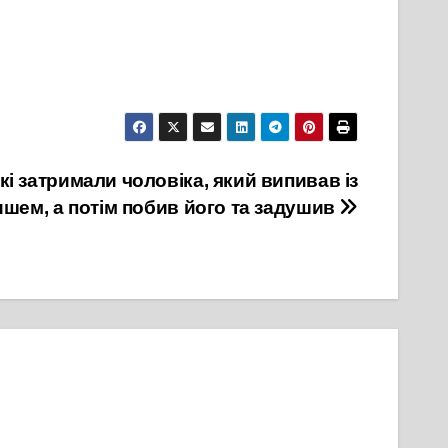
кі затримали чоловіка, який випивав із
шем, а потім побив його та задушив