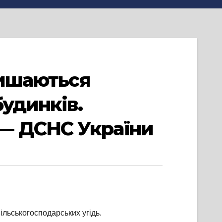
лишаються
будинків.
— ДСНС України
сільськогосподарських угідь.