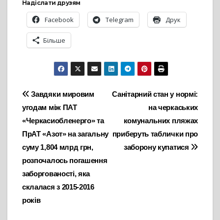
Надіслати друзям
Facebook
Telegram
Друк
Більше
Навігація
Завдяки мировим
Санітарний стан у нормі:
угодам між ПАТ
на черкаських
записів
«Черкасиобленерго» та
комунальних пляжах
ПрАТ «Азот» на загальну
приберуть таблички про
суму 1,804 млрд грн,
заборону купатися
розпочалось погашення
заборгованості, яка
склалася з 2015-2016
років