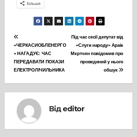
Більше
Навігація
Під час сесії депутат від
«ЧЕРКАСИОБЛЕНЕРГО
«Слуги народу» Араік
записів
» НАГАДУЄ: ЧАС
Мкртчян повідомив про
ПЕРЕДАВАТИ ПОКАЗИ
проведений у нього
ЕЛЕКТРОЛІЧИЛЬНИКА
обшук
Від
editor