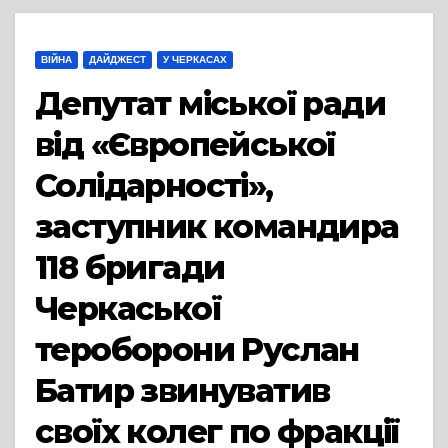
ВІЙНА
ДАЙДЖЕСТ
У ЧЕРКАСАХ
Депутат міської ради
від «Європейської
Солідарності»,
заступник командира
118 бригади
Черкаської
тероборони Руслан
Батир звинуватив
своїх колег по фракції