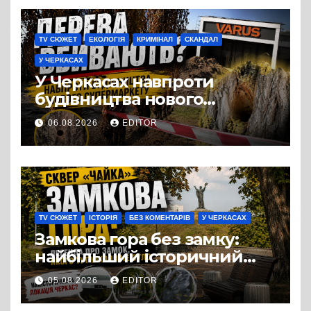
TV СЮЖЕТ
ЕКОЛОГІЯ
КРИМІНАЛ
СКАНДАЛ
У ЧЕРКАСАХ
У Черкасах навпроти
будівництва нового
супермаркету VARUS на
06.08.2026
EDITOR
проспекті Перемоги всохли
дерева. І це навряд чи
можна назвати
випадковістю
TV СЮЖЕТ
ІСТОРІЯ
БЕЗ КОМЕНТАРІВ
У ЧЕРКАСАХ
Замкова гора без замку:
найбільший історичний
міф Черкас
05.08.2026
EDITOR